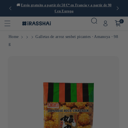
s de 1000
🚚
Envío gratuito a partir de 50 €* en Francia y a partir de 90

€ en Europa
0
Home
Galletas de arroz senbei picantes ⋅ Amanoya ⋅ 98
g