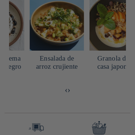
Omurice: tortilla
Pollo con crema
de arroz japonesa
de sésamo negro
y arroz
‹
›