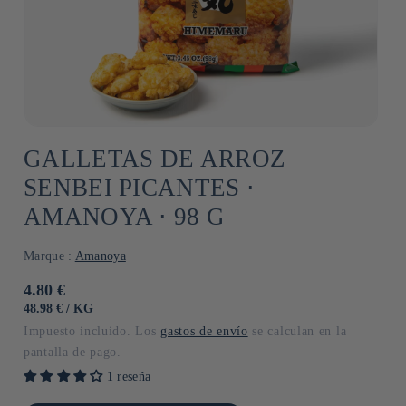
GALLETAS DE ARROZ
SENBEI PICANTES ⋅
AMANOYA ⋅ 98 G
Marque :
Amanoya
Precio
4.80 €
habitual
PRECIO
POR
48.98 €
/
KG
UNITARIO
Impuesto incluido. Los
gastos de envío
se calculan en la
pantalla de pago.
1 reseña