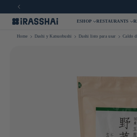
🛒 Tienda online d
ESHOP
RESTAURANTS
R
Home
Dashi y Katsuobushi
Dashi listo para usar
Caldo d