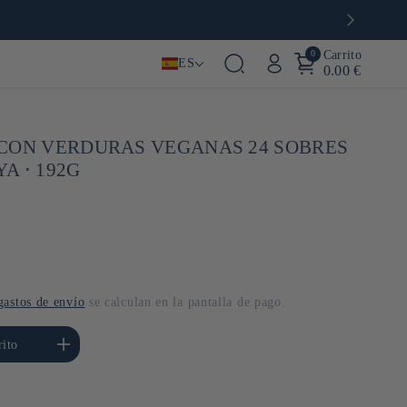
0
Carrito
ES
0.00 €
CON VERDURAS VEGANAS 24 SOBRES
A ⋅ 192G
gastos de envío
se calculan en la pantalla de pago.
ar cantidad para Default
rito
Title