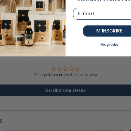
Email
M’INSCRIRE
No, gracias
Reseñas de Clientes
Sé el primero en escribir una reseña
Escribir una reseña
s