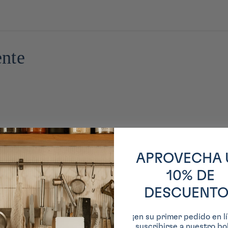
ente
APROVECHA 
10% DE
DESCUENTO
¡en su primer pedido en lí
suscribirse a nuestro bol