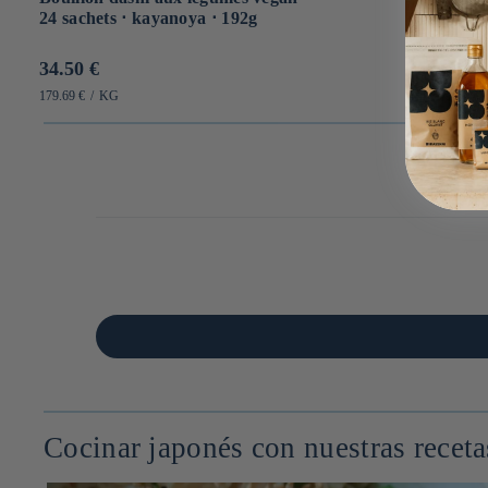
24 sachets ⋅ kayanoya ⋅ 192g
Prix
34.50 €
habituel
PRIX
PAR
179.69 €
/
KG
UNITAIRE
Cocinar japonés con nuestras receta