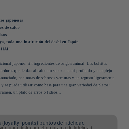
tos japoneses
tos de caldo
isos
a, toda una institución del dashi en Japón
SSHAi!
cional japonés, sin ingredientes de origen animal. Las bolsitas
verduras que le dan al caldo un sabor umami profundo y complejo.
nunciado, con notas de sabrosas verduras y un regusto ligeramente
a y se puede utilizar como base para una gran variedad de platos:
ramen, un plato de arroz o fideos...
 {loyalty_points} puntos de fidelidad
sión para disfrutar del programa de fidelidad