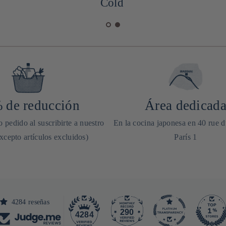
Cold
 de reducción
Área dedicad
 pedido al suscribirte a nuestro
En la cocina japonesa en 40 rue 
excepto artículos excluidos)
París 1
4284 reseñas
290
4284