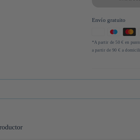
Envío gratuito
Formas
de
*A partir de 50 € en punto
pago
a partir de 90 € a domici
roductor