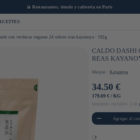
e productos japoneses con más de 1000 artículos
ECETTES
ashi con verduras veganas 24 sobres reas kayanoya ⋅ 192g
CALDO DASHI 
REAS KAYANOY
Marque :
Kayanoya
Precio
34.50 €
habitual
PRECIO
POR
179.69 €
/
KG
UNITARIO
Impuesto incluido. Los
Reducir cantidad para Default
Aument
Agregar al car
Title