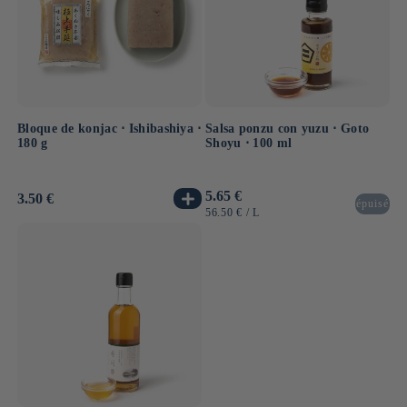
Bloque de konjac ⋅ Ishibashiya ⋅
Salsa ponzu con yuzu ⋅ Goto
180 g
Shoyu ⋅ 100 ml
Precio
5.65 €
Precio
3.50 €
épuisé
habitual
habitual
PRECIO
POR
56.50 €
/
L
UNITARIO