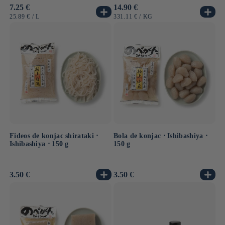
Precio
7.25 €
Precio
14.90 €
habitual
habitual
PRECIO
POR
PRECIO
POR
25.89 €
/
L
331.11 €
/
KG
UNITARIO
UNITARIO
Fideos de konjac shirataki ⋅
Bola de konjac ⋅ Ishibashiya ⋅
Ishibashiya ⋅ 150 g
150 g
Precio
3.50 €
Precio
3.50 €
habitual
habitual