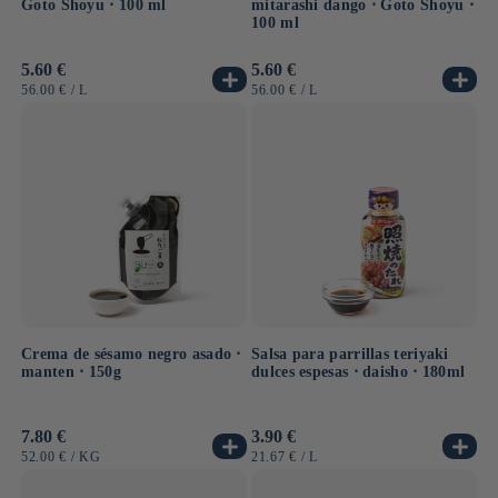
Goto Shoyu ⋅ 100 ml
mitarashi dango ⋅ Goto Shoyu ⋅
100 ml
Precio
5.60 €
Precio
5.60 €
habitual
habitual
PRECIO
POR
PRECIO
POR
56.00 €
/
L
56.00 €
/
L
UNITARIO
UNITARIO
Crema de sésamo negro asado ⋅
Salsa para parrillas teriyaki
manten ⋅ 150g
dulces espesas ⋅ daisho ⋅ 180ml
Precio
7.80 €
Precio
3.90 €
habitual
habitual
PRECIO
POR
PRECIO
POR
52.00 €
/
KG
21.67 €
/
L
UNITARIO
UNITARIO