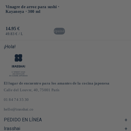
Vinagre de arroz para sushi ⋅
Kayanoya ⋅ 300 ml
Precio
14.95 €
épuisé
habitual
PRECIO
POR
49.83 €
/
L
UNITARIO
¡Hola!
El lugar de encuentro para los amantes de la cocina japonesa
Calle del Louvre, 40, 75001 París
01 84 74 35 30
hello@irasshai.co
PEDIDO EN LÍNEA
Irasshai
Centro de ayuda y preguntas frecuentes