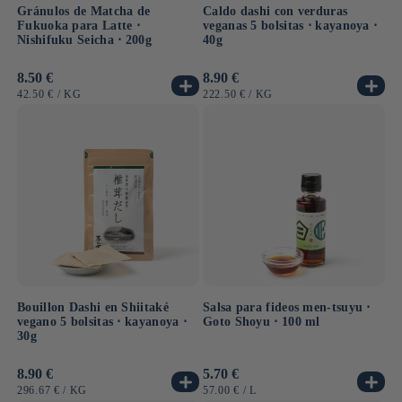
Gránulos de Matcha de
Caldo dashi con verduras
Fukuoka para Latte ⋅
veganas 5 bolsitas ⋅ kayanoya ⋅
Nishifuku Seicha ⋅ 200g
40g
Precio
8.50 €
Precio
8.90 €
habitual
habitual
PRECIO
POR
PRECIO
POR
42.50 €
/
KG
222.50 €
/
KG
UNITARIO
UNITARIO
Bouillon Dashi en Shiitaké
Salsa para fideos men-tsuyu ⋅
vegano 5 bolsitas ⋅ kayanoya ⋅
Goto Shoyu ⋅ 100 ml
30g
Precio
8.90 €
Precio
5.70 €
habitual
habitual
PRECIO
POR
PRECIO
POR
296.67 €
/
KG
57.00 €
/
L