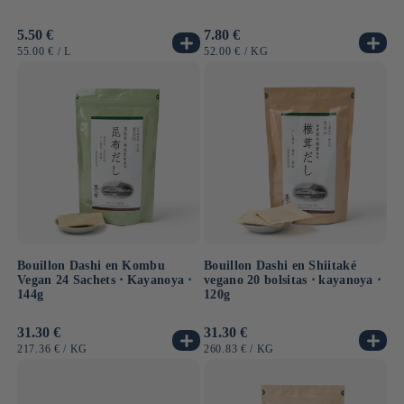
Precio
5.50 €
Precio
7.80 €
habitual
habitual
PRECIO
POR
PRECIO
POR
55.00 €
/
L
52.00 €
/
KG
UNITARIO
UNITARIO
Bouillon Dashi en Kombu
Bouillon Dashi en Shiitaké
Vegan 24 Sachets ⋅ Kayanoya ⋅
vegano 20 bolsitas ⋅ kayanoya ⋅
144g
120g
Precio
31.30 €
Precio
31.30 €
habitual
habitual
PRECIO
POR
PRECIO
POR
217.36 €
/
KG
260.83 €
/
KG
UNITARIO
UNITARIO