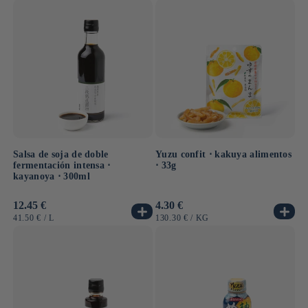
UNITARIO
UNITARIO
Salsa de soja de doble
Yuzu confit ⋅ kakuya alimentos
fermentación intensa ⋅
⋅ 33g
kayanoya ⋅ 300ml
Precio
12.45 €
Precio
4.30 €
habitual
habitual
PRECIO
POR
PRECIO
POR
41.50 €
/
L
130.30 €
/
KG
UNITARIO
UNITARIO