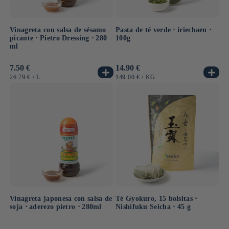
Vinagreta con salsa de sésamo
Pasta de té verde ⋅ iriechaen ⋅
picante ⋅ Pietro Dressing ⋅ 280
100g
ml
Precio
7.50 €
Precio
14.90 €
habitual
habitual
PRECIO
POR
PRECIO
POR
26.79 €
/
L
149.00 €
/
KG
UNITARIO
UNITARIO
Vinagreta japonesa con salsa de
Té Gyokuro, 15 bolsitas ⋅
soja ⋅ aderezo pietro ⋅ 280ml
Nishifuku Seicha ⋅ 45 g