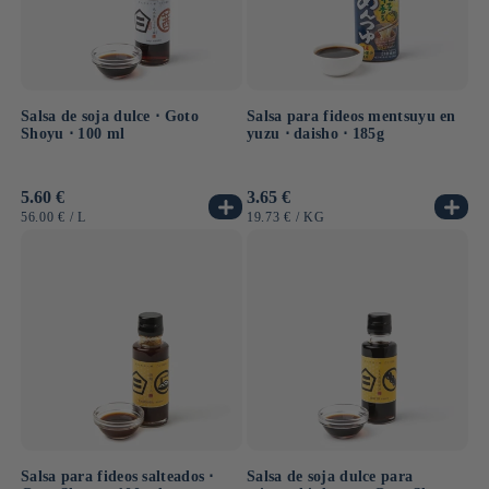
Salsa de soja dulce ⋅ Goto
Salsa para fideos mentsuyu en
Shoyu ⋅ 100 ml
yuzu ⋅ daisho ⋅ 185g
Precio
5.60 €
Precio
3.65 €
habitual
habitual
PRECIO
POR
PRECIO
POR
56.00 €
/
L
19.73 €
/
KG
UNITARIO
UNITARIO
Salsa para fideos salteados ⋅
Salsa de soja dulce para