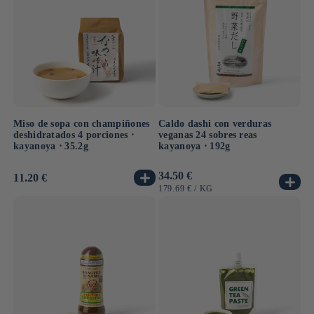
Miso de sopa con champiñones
Caldo dashi con verduras
deshidratados 4 porciones ⋅
veganas 24 sobres reas
kayanoya ⋅ 35.2g
kayanoya ⋅ 192g
Precio
34.50 €
Precio
11.20 €
habitual
habitual
PRECIO
POR
179.69 €
/
KG
UNITARIO