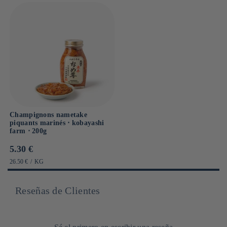
Champignons nametake
piquants marinés ⋅ kobayashi
farm ⋅ 200g
Prix
5.30 €
habituel
PRIX
PAR
26.50 €
/
KG
UNITAIRE
Reseñas de Clientes