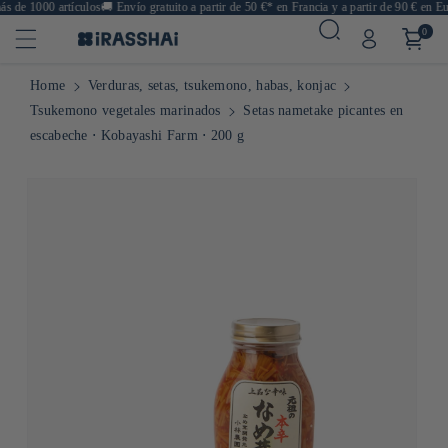
 de 1000 artículos
🚚
Envío gratuito a partir de 50 €* en Francia y a partir de 90 € en Eur
0
Home
Verduras, setas, tsukemono, habas, konjac
Tsukemono vegetales marinados
Setas nametake picantes en
escabeche ⋅ Kobayashi Farm ⋅ 200 g