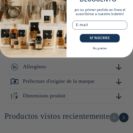
¡en su primer pedido en línea al
suscribirse a nuestro boletín!
Email
Plus de détails sur ce produit
Conservation
M’INSCRIRE
No, gracias
Composition
Conserver à l'abri de la lumière, de la chaleur et de
l'humidité. Après ouverture : conserver au frais. Consommer
rapidement.
Allergènes
Champignons enokitaké (Nagano, Japon), sauce soja
(Soja,blé), sirop de malt, honmirin, piment togarashi,
bouillon dashi de kombu, extrait de levure, vinaigre noir de
Préfecture d'origine de la marque
Soja, blé
riz complet, sel
Nagano
Dimensions produit
12cm x 6cm x 6cm
Productos vistos recientemente