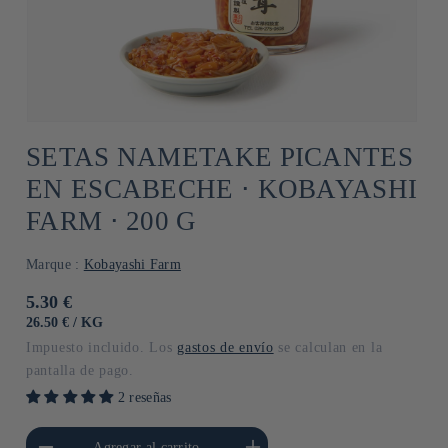
SETAS NAMETAKE PICANTES
EN ESCABECHE ⋅ KOBAYASHI
FARM ⋅ 200 G
Marque :
Kobayashi Farm
Precio
5.30 €
habitual
PRECIO
POR
26.50 €
/
KG
UNITARIO
Impuesto incluido. Los
gastos de envío
se calculan en la
pantalla de pago.
2 reseñas
cantidad para Default
Aumentar cantidad para Default
Agregar al carrito