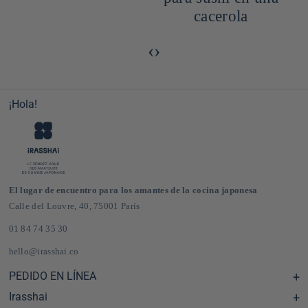
cacerola
‹
›
¡Hola!
El lugar de encuentro para los amantes de la cocina japonesa
Calle del Louvre, 40, 75001 París
01 84 74 35 30
hello@irasshai.co
PEDIDO EN LÍNEA
Irasshai
Centro de ayuda y preguntas frecuentes