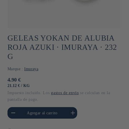
GELEAS YOKAN DE ALUBIA
ROJA AZUKI ⋅ IMURAYA ⋅ 232
G
Marque :
Imuraya
Precio
4.90 €
habitual
PRECIO
POR
21.12 €
/
KG
UNITARIO
Impuesto incluido. Los
gastos de envío
se calculan en la
pantalla de pago.
cantidad para Default
Aumentar cantidad para Default
Agregar al carrito
Title
Title