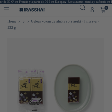
r de 50 €* en Francia y a partir de 90 € en Europa
🍙 Restaurantes, tienda y cafetería en Pa
0
Home
Geleas yokan de alubia roja azuki ⋅ Imuraya ⋅
232 g