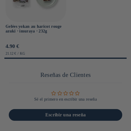
Gelées yokan au haricot rouge
azuki ⋅ imuraya ⋅ 232g
Prix
4.90 €
habituel
PRIX
PAR
21.12 €
/
KG
UNITAIRE
Reseñas de Clientes
Sé el primero en escribir una reseña
Escribir una reseña