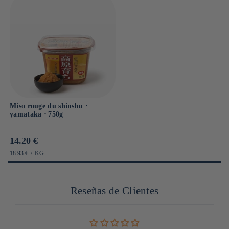
Miso rouge du shinshu ⋅
yamataka ⋅ 750g
Prix
14.20 €
habituel
PRIX
PAR
18.93 €
/
KG
UNITAIRE
Reseñas de Clientes