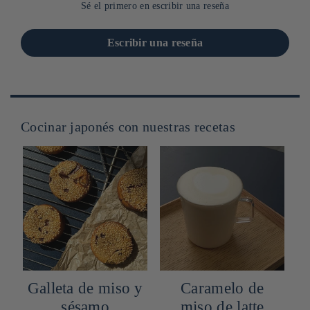
Sé el primero en escribir una reseña
Escribir una reseña
Cocinar japonés con nuestras recetas
Galleta de miso y
Caramelo de
sésamo
miso de latte
v