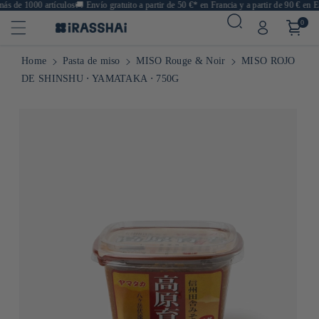
s de 1000 artículos
🚚
Envío gratuito a partir de 50 €* en Francia y a partir de 90 € en Eu
0
Home
Pasta de miso
MISO Rouge & Noir
MISO ROJO
DE SHINSHU ⋅ YAMATAKA ⋅ 750G