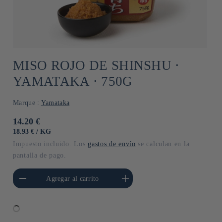
MISO ROJO DE SHINSHU ⋅
YAMATAKA ⋅ 750G
Marque :
Yamataka
Precio
14.20 €
habitual
PRECIO
POR
18.93 €
/
KG
UNITARIO
Impuesto incluido. Los
gastos de envío
se calculan en la
pantalla de pago.
cantidad para Default
Aumentar cantidad para Default
Agregar al carrito
Title
Title