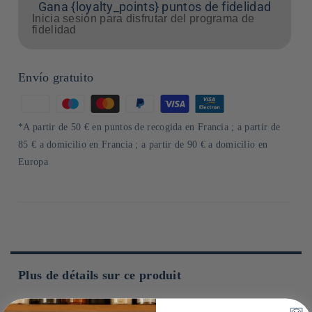
Gana {loyalty_points} puntos de fidelidad
Inicia sesión para disfrutar del programa de
fidelidad
Envío gratuito
Formas
de
*A partir de 50 € en puntos de recogida en Francia ; a partir de
pago
85 € a domicilio en Francia ; a partir de 90 € a domicilio en
Europa
Plus de détails sur ce produit
Obtenga más información sobre el productor