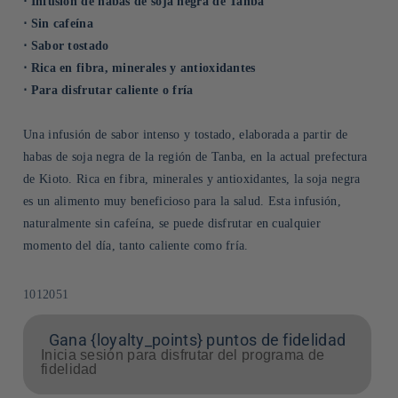
⋅ Infusión de habas de soja negra de Tanba
⋅ Sin cafeína
⋅ Sabor tostado
⋅ Rica en fibra, minerales y antioxidantes
⋅ Para disfrutar caliente o fría
Una infusión de sabor intenso y tostado, elaborada a partir de
habas de soja negra de la región de Tanba, en la actual prefectura
de Kioto. Rica en fibra, minerales y antioxidantes, la soja negra
es un alimento muy beneficioso para la salud. Esta infusión,
naturalmente sin cafeína, se puede disfrutar en cualquier
momento del día, tanto caliente como fría.
SKU:
1012051
Gana {loyalty_points} puntos de fidelidad
Inicia sesión para disfrutar del programa de
fidelidad