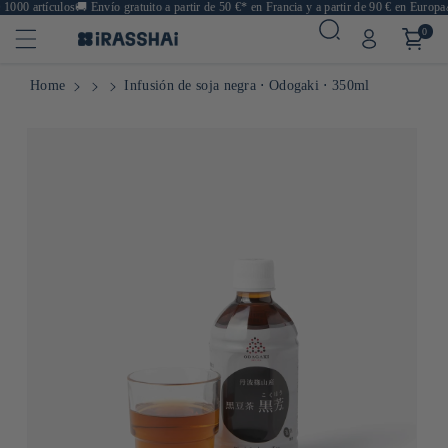
000 artículos
🚚
Envío gratuito a partir de 50 €* en Francia y a partir de 90 € en Europa
🍙
0
Home
Infusión de soja negra ⋅ Odogaki ⋅ 350ml