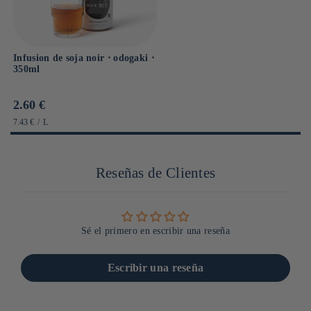
Infusion de soja noir ⋅ odogaki ⋅
350ml
Prix
2.60 €
habituel
PRIX
PAR
7.43 €
/
L
UNITAIRE
Reseñas de Clientes
Sé el primero en escribir una reseña
Escribir una reseña