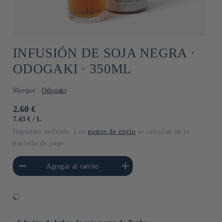
INFUSIÓN DE SOJA NEGRA ⋅
ODOGAKI ⋅ 350ML
Marque :
Odogaki
Precio
2.60 €
habitual
PRECIO
POR
7.43 €
/
L
UNITARIO
Impuesto incluido. Los
gastos de envío
se calculan en la
pantalla de pago.
cantidad para Default
Aumentar cantidad para Default
Agregar al carrito
Title
Title