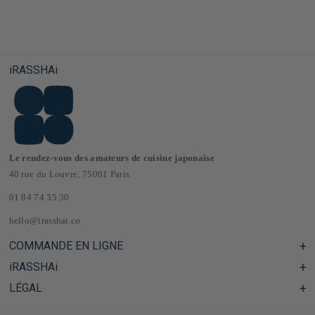
iRASSHAi
Le rendez-vous des amateurs de cuisine japonaise
40 rue du Louvre, 75001 Paris
01 84 74 35 30
hello@irasshai.co
COMMANDE EN LIGNE
iRASSHAi
Centre d'aide & FAQ
Livraison et frais de port en France & Europe
LÉGAL
Les horaires du 40 rue du Louvre, Paris
Épicerie japonaise en ligne
Le concept iRASSHAi
CGV