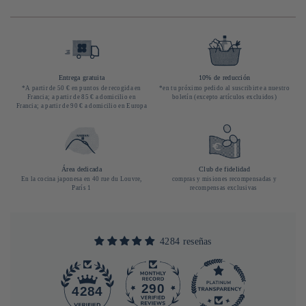
Entrega gratuita
10% de reducción
*A partir de 50 € en puntos de recogida en
*en tu próximo pedido al suscribirte a nuestro
Francia; a partir de 85 € a domicilio en
boletín (excepto artículos excluidos)
Francia; a partir de 90 € a domicilio en Europa
Área dedicada
Club de fidelidad
En la cocina japonesa en 40 rue du Louvre,
compras y misiones recompensadas y
París 1
recompensas exclusivas
4284 reseñas
290
4284