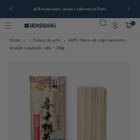
artir de 90
🍙 Restaurantes, tienda y cafetería en París
0
Home
Fideos de soba
100% fideos de trigo sarraceno ⋅
shinshu tozakushi soba ⋅ 200g