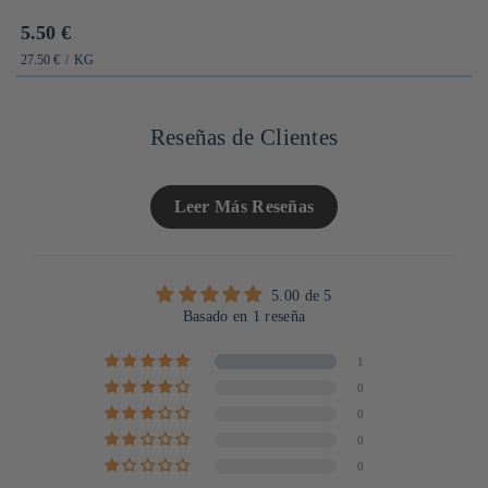
Prix
5.50 €
habituel
PRIX
PAR
27.50 €
/
KG
UNITAIRE
Reseñas de Clientes
Leer Más Reseñas
5.00 de 5
Basado en 1 reseña
1
0
0
0
0