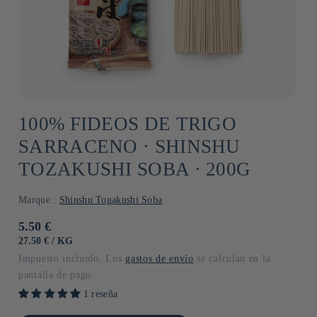
100% FIDEOS DE TRIGO
SARRACENO ⋅ SHINSHU
TOZAKUSHI SOBA ⋅ 200G
Marque :
Shinshu Togakushi Soba
Precio
5.50 €
habitual
PRECIO
POR
27.50 €
/
KG
UNITARIO
Impuesto incluido. Los
gastos de envío
se calculan en la
pantalla de pago.
1 reseña