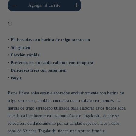
cantidad para Default
Aumentar cantidad para Default
Agregar al carrito
Title
Title
⋅ Elaborados con harina de trigo sarraceno
⋅ Sin gluten
⋅ Cocción rápida
⋅ Perfectos en un caldo caliente con tempura
⋅ Deliciosos fríos con salsa men
⋅ tsuyu
Estos fideos soba están elaborados exclusivamente con harina de
trigo sarraceno, también conocida como sobako en japonés. La
harina de trigo sarraceno utilizada para elaborar estos fideos soba
se cultiva localmente en las montañas de Togakushi, donde se
selecciona cuidadosamente por su calidad superior. Los fideos
soba de Shinshu Togakushi tienen una textura firme y