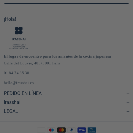
¡Hola!
El lugar de encuentro para los amantes de la cocina japonesa
Calle del Louvre, 40, 75001 París
01 84 74 35 30
hello@irasshai.co
PEDIDO EN LÍNEA
Irasshai
Centro de ayuda y preguntas frecuentes
Envíos y gastos de envío en Francia y Europa
LEGAL
Horario de la sede de la calle del Louvre, 40, París
Tienda de comestibles japonesa online
El concepto iRASSHAi
CGV
El programa de fidelización
Notas legales