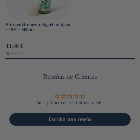
Shiroyuki tenryu nigori honjozo
⋅ 15% ⋅ 300ml
Prix
11.40 €
habituel
PRIX
PAR
38.00 €
/
L
UNITAIRE
Reseñas de Clientes
Sé el primero en escribir una reseña
Escribir una reseña