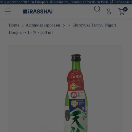
a y a partir de 90 € en Europa
🍙 Restaurantes, tienda y cafetería en París
🛒 Tienda online
0
Home
Alcoholes japoneses
Shiroyuki Tenryu Nigori
Honjozo ⋅ 15 % ⋅ 300 ml