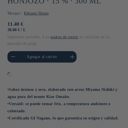
HONJOZO ⋅ 15 % ⋅ 300 ML
Marque :
Kikusui Shuzo
Precio
11.40 €
habitual
PRECIO
POR
38.00 €
/
L
UNITARIO
Impuesto incluido. Los
gastos de envío
se calculan en la
pantalla de pago.
cantidad para Default
Aumentar cantidad para Default
Agregar al carrito
Title
Title
•Sabor intenso y seco, elaborado con arroz Miyama Nishiki y
agua pura del monte Kiso Ontake.
•Versátil: se puede tomar frío, a temperatura ambiente o
calentado.
•Certificado GI Nagano, lo que garantiza su origen y calidad.