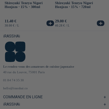
Shiroyuki Tenryu Nigori
Shiroyuki Tenryu Nigori
Honjozo ⋅ 15% ⋅ 300ml
Honjozo ⋅ 15% ⋅ 720ml
Prix
11.40 €
Prix
29.00 €
habituel
habituel
PRIX
PAR
PRIX
PAR
38.00 €
/
L
40.28 €
/
L
UNITAIRE
UNITAIRE
iRASSHAi
Le rendez-vous des amateurs de cuisine japonaise
40 rue du Louvre, 75001 Paris
01 84 74 35 30
hello@irasshai.co
COMMANDE EN LIGNE
iRASSHAi
Centre d'aide & FAQ