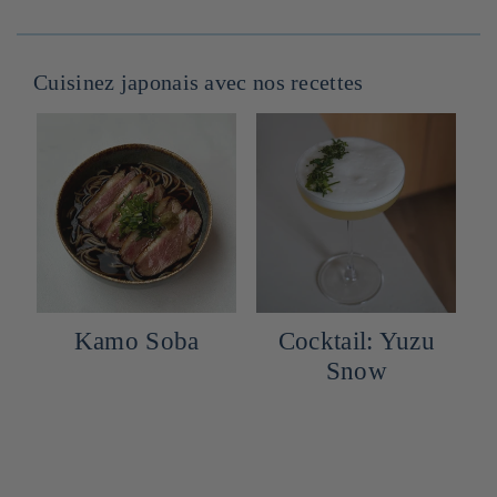
Cuisinez japonais avec nos recettes
Cocktail: Yuzu
Arancini
Snow
japonais au miso
et mozzarella,
sauce mayo-
yuzukosho