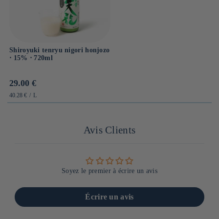
Shiroyuki tenryu nigori honjozo
⋅ 15% ⋅ 720ml
Prix
29.00 €
habituel
PRIX
PAR
40.28 €
/
L
UNITAIRE
Avis Clients
Soyez le premier à écrire un avis
Écrire un avis