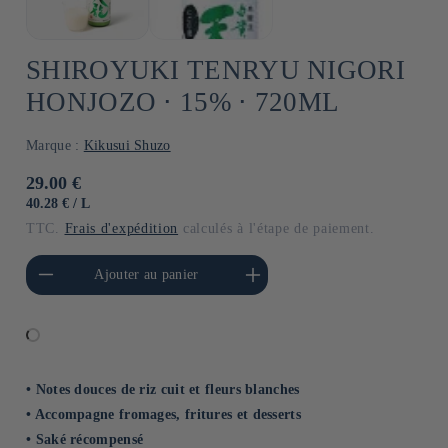
SHIROYUKI TENRYU NIGORI
HONJOZO ⋅ 15% ⋅ 720ML
Marque :
Kikusui Shuzo
Prix
29.00 €
habituel
PRIX
PAR
40.28 €
/
L
UNITAIRE
TTC.
Frais d'expédition
calculés à l'étape de paiement.
a quantité de Default
Augmenter la quantité de
Ajouter au panier
Title
Default Title
• Notes douces de riz cuit et fleurs blanches
• Accompagne fromages, fritures et desserts
• Saké récompensé