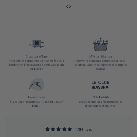
‹
›
Livraison offerte
10% de réduction
*dès 50€ en point relais en Francedès 85€ à
*sur votre prochaine commande en vous
domicile en Franceà partir de 90€ à domicile
inscrivant à notre newsletter (hors articles
en Europe
exclus)
Espace dédié
Club Fidélité
à la cuisine japonaise au 40 rue du Louvre,
achats et missions récompensés &
Paris 1
récompenses exclusives
4284 avis