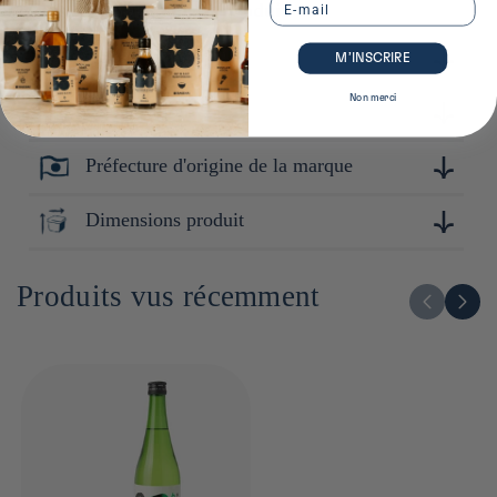
Email
Plus de détails sur ce produit
Conservation
M’INSCRIRE
Non merci
Composition
Conserver au réfrigérateur, à l'abri de la lumière et de
l'humidité. Après ouverture : consommer rapidement.
Préfecture d'origine de la marque
Riz (Japon), riz koji (Japon) / Alcool
Nagano
Dimensions produit
298cm x 76cm x 76cm
Produits vus récemment