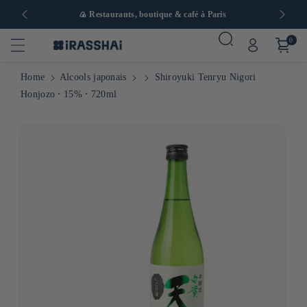
 en Europe
🍙 Restaurants, boutique & café à Paris
0
Home
Alcools japonais
Shiroyuki Tenryu Nigori
Honjozo ⋅ 15% ⋅ 720ml