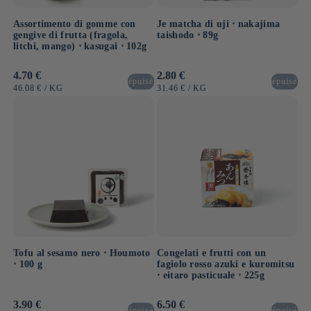
Assortimento di gomme con
Je matcha di uji ⋅ nakajima
gengive di frutta (fragola,
taishodo ⋅ 89g
litchi, mango) ⋅ kasugai ⋅ 102g
Prezzo
4.70 €
Prezzo
2.80 €
épuisé
épuisé
di
di
PREZZO
PER
PREZZO
PER
46.08 €
/
KG
31.46 €
/
KG
listino
listino
UNITARIO
UNITARIO
Tofu al sesamo nero ⋅ Houmoto
Congelati e frutti con un
⋅ 100 g
fagiolo rosso azuki e kuromitsu
⋅ eitaro pasticuale ⋅ 225g
Prezzo
3.90 €
Prezzo
6.50 €
épuisé
épuisé