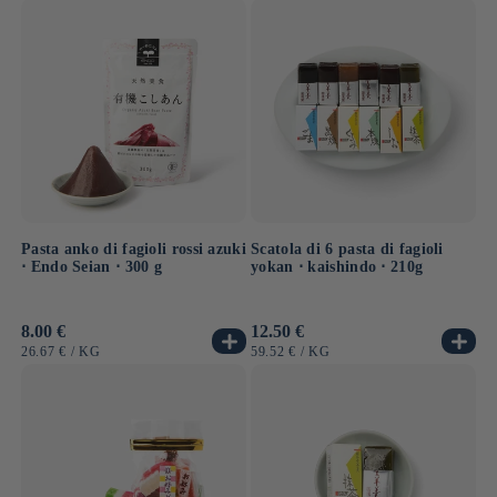
UNITARIO
UNITARIO
Pasta anko di fagioli rossi azuki
Scatola di 6 pasta di fagioli
⋅ Endo Seian ⋅ 300 g
yokan ⋅ kaishindo ⋅ 210g
Prezzo
8.00 €
Prezzo
12.50 €
di
di
PREZZO
PER
PREZZO
PER
26.67 €
/
KG
59.52 €
/
KG
listino
listino
UNITARIO
UNITARIO