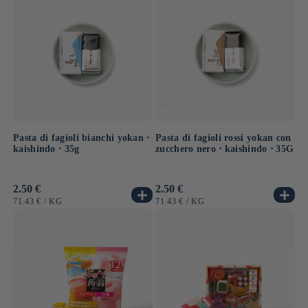
Pasta di fagioli bianchi yokan ⋅
Pasta di fagioli rossi yokan con
kaishindo ⋅ 35g
zucchero nero ⋅ kaishindo ⋅ 35G
Prezzo
2.50 €
Prezzo
2.50 €
di
di
PREZZO
PER
PREZZO
PER
71.43 €
/
KG
71.43 €
/
KG
listino
listino
UNITARIO
UNITARIO