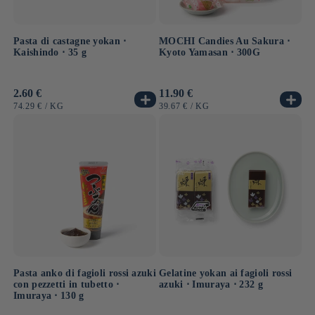
Pasta di castagne yokan ⋅
MOCHI Candies Au Sakura ⋅
Kaishindo ⋅ 35 g
Kyoto Yamasan ⋅ 300G
Prezzo
2.60 €
Prezzo
11.90 €
di
di
PREZZO
PER
PREZZO
PER
74.29 €
/
KG
39.67 €
/
KG
listino
listino
UNITARIO
UNITARIO
Pasta anko di fagioli rossi azuki
Gelatine yokan ai fagioli rossi
con pezzetti in tubetto ⋅
azuki ⋅ Imuraya ⋅ 232 g
Imuraya ⋅ 130 g