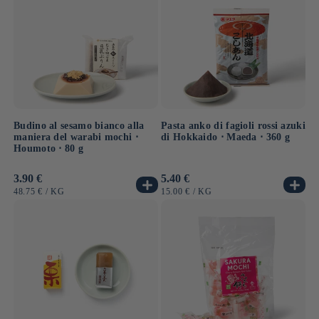
Budino al sesamo bianco alla
Pasta anko di fagioli rossi azuki
maniera del warabi mochi ⋅
di Hokkaido ⋅ Maeda ⋅ 360 g
Houmoto ⋅ 80 g
Prezzo
3.90 €
Prezzo
5.40 €
di
di
PREZZO
PER
PREZZO
PER
48.75 €
/
KG
15.00 €
/
KG
listino
listino
UNITARIO
UNITARIO