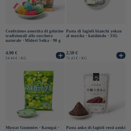
Confezione assortita di gelatine
Pasta di fagioli bianchi yokan
tradizionali allo zucchero
al matcha ⋅ kaishindo ⋅ 35G
naturale ⋅ Midori Seika ⋅ 90 g
Prezzo
4.90 €
Prezzo
2.50 €
di
di
PREZZO
PER
PREZZO
PER
54.44 €
/
KG
71.43 €
/
KG
listino
listino
UNITARIO
UNITARIO
Muscat Gummies ⋅ Kasugai ⋅
Pasta anko di fagioli rossi azuki