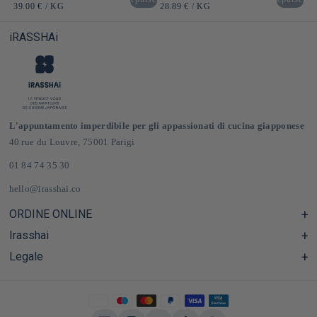
di
di
PREZZO
PER
PREZZO
PER
39.00 €
/
KG
28.89 €
/
KG
listino
listino
UNITARIO
UNITARIO
iRASSHAi
L'appuntamento imperdibile per gli appassionati di cucina giapponese
40 rue du Louvre, 75001 Parigi
01 84 74 35 30
hello@irasshai.co
ORDINE ONLINE
Irasshai
Centro assistenza e Domande frequenti
Consegna e spese di spedizione in Francia e in Europa
Legale
Orari di apertura al numero 40 di rue du Louvre, Parigi
Negozio online di prodotti alimentari giapponesi
Il concetto iRASSHAi
CGV
Il programma di fidelizzazione
Avviso legale
Privatizzazione
politica sulla riservatezza