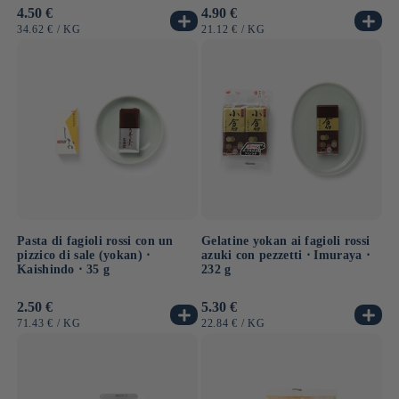
Prezzo
4.50 €
Prezzo
4.90 €
di
di
PREZZO
PER
PREZZO
PER
34.62 €
/
KG
21.12 €
/
KG
listino
listino
UNITARIO
UNITARIO
Pasta di fagioli rossi con un
Gelatine yokan ai fagioli rossi
pizzico di sale (yokan) ⋅
azuki con pezzetti ⋅ Imuraya ⋅
Kaishindo ⋅ 35 g
232 g
Prezzo
2.50 €
Prezzo
5.30 €
di
di
PREZZO
PER
PREZZO
PER
71.43 €
/
KG
22.84 €
/
KG
listino
listino
UNITARIO
UNITARIO