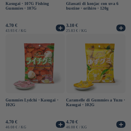
Kasugai ⋅ 107G Fishing
Glassati di konjac con uva 6
Gummies ⋅ 107G
bustine ⋅ orihiro ⋅ 120g
Prezzo
4.70 €
Prezzo
3.10 €
di
di
PREZZO
PER
PREZZO
PER
43.93 €
/
KG
25.83 €
/
KG
listino
listino
UNITARIO
UNITARIO
Gummies Lydchi ⋅ Kasugai ⋅
Caramelle di Gummies a Yuzu ⋅
102G
Kasugai ⋅ 102G
Prezzo
4.70 €
Prezzo
4.70 €
di
di
PREZZO
PER
PREZZO
PER
46.08 €
/
KG
46.08 €
/
KG
listino
listino