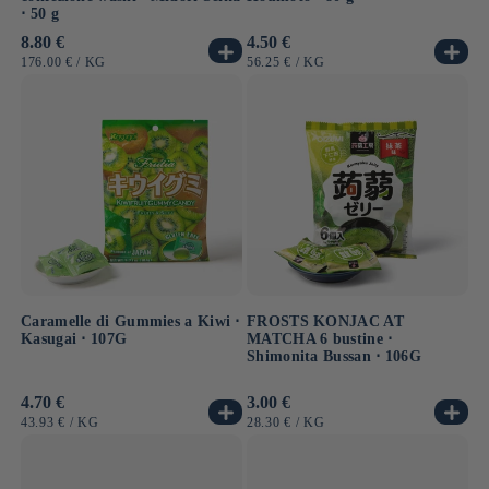
⋅ 50 g
Prezzo
8.80 €
Prezzo
4.50 €
di
di
PREZZO
PER
PREZZO
PER
176.00 €
/
KG
56.25 €
/
KG
listino
listino
UNITARIO
UNITARIO
Caramelle di Gummies a Kiwi ⋅
FROSTS KONJAC AT
Kasugai ⋅ 107G
MATCHA 6 bustine ⋅
Shimonita Bussan ⋅ 106G
Prezzo
4.70 €
Prezzo
3.00 €
di
di
PREZZO
PER
PREZZO
PER
43.93 €
/
KG
28.30 €
/
KG
listino
listino
UNITARIO
UNITARIO