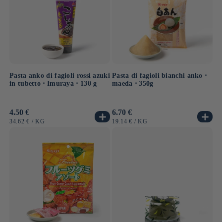
Pasta anko di fagioli rossi azuki
Pasta di fagioli bianchi anko ⋅
in tubetto ⋅ Imuraya ⋅ 130 g
maeda ⋅ 350g
Prezzo
4.50 €
Prezzo
6.70 €
di
di
PREZZO
PER
PREZZO
PER
34.62 €
/
KG
19.14 €
/
KG
listino
listino
UNITARIO
UNITARIO