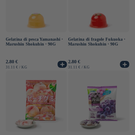
Gelatina di pesca Yamanashi ⋅
Gelatina di fragole Fukuoka ⋅
Marushin Shokuhin ⋅ 90G
Marushin Shokuhin ⋅ 90G
Prezzo
2.80 €
Prezzo
2.80 €
di
di
PREZZO
PER
PREZZO
PER
31.11 €
/
KG
31.11 €
/
KG
listino
listino
UNITARIO
UNITARIO