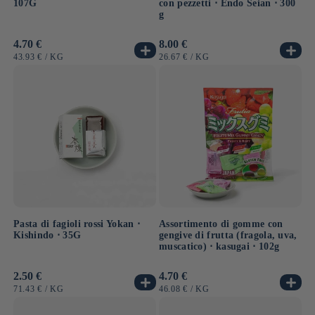
107G
con pezzetti ⋅ Endo Seian ⋅ 300
g
Prezzo
4.70 €
Prezzo
8.00 €
di
di
PREZZO
PER
PREZZO
PER
43.93 €
/
KG
26.67 €
/
KG
listino
listino
UNITARIO
UNITARIO
Pasta di fagioli rossi Yokan ⋅
Assortimento di gomme con
Kishindo ⋅ 35G
gengive di frutta (fragola, uva,
muscatico) ⋅ kasugai ⋅ 102g
Prezzo
2.50 €
Prezzo
4.70 €
di
di
PREZZO
PER
PREZZO
PER
71.43 €
/
KG
46.08 €
/
KG
listino
listino
UNITARIO
UNITARIO