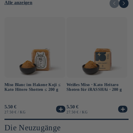
Alle anzeigen
Miso Blanc im Hakone Koji ≤
Au
Weißes Miso ⋅ Kato Heitaro
Kato Hitoro Shotten ≤ 200 g
So
Shoten für iRASSHAi ⋅ 200 g
Sh
Normaler
5.50 €
No
6.
Normaler
5.50 €
Preis
Pr
Preis
GRUNDPREIS
PRO
G
GRUNDPREIS
PRO
27.50 €
/
KG
12
27.50 €
/
KG
Die Neuzugänge