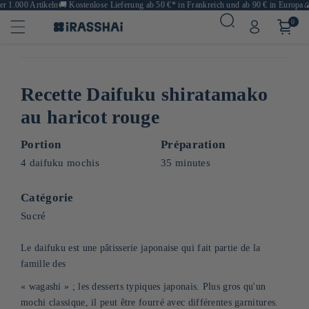
 1.000 Artikeln
🚚
Kostenlose Lieferung ab 50 €* in Frankreich und ab 90 € in Europa
🍙 
0
Recette Daifuku shiratamako
au haricot rouge
Portion
Préparation
4 daifuku mochis
35 minutes
Catégorie
Sucré
Le daifuku est une pâtisserie japonaise qui fait partie de la
famille des
« wagashi » ; les desserts typiques japonais. Plus gros qu'un
mochi classique, il peut être fourré avec différentes garnitures.