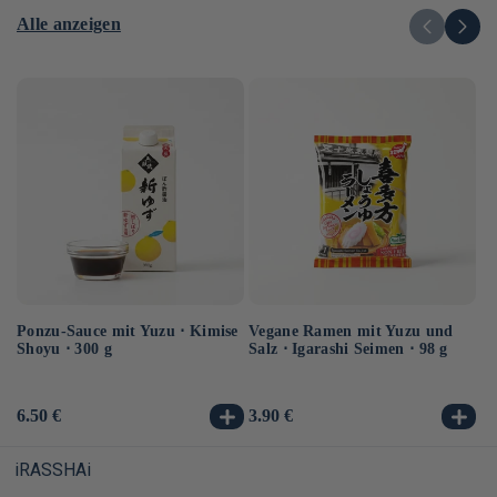
Alle anzeigen
Ponzu-Sauce mit Yuzu ⋅ Kimise
Vegane Ramen mit Yuzu und
In
Shoyu ⋅ 300 g
Salz ⋅ Igarashi Seimen ⋅ 98 g
So
28
Normaler
6.50 €
Normaler
3.90 €
No
5.
Preis
Preis
Pr
iRASSHAi