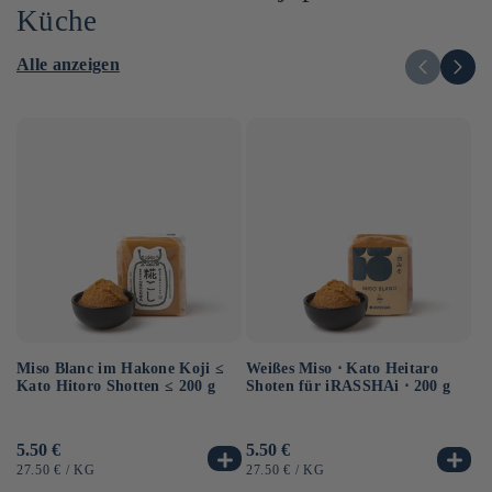
Küche
Alle anzeigen
Miso Blanc im Hakone Koji ≤
Au
Weißes Miso ⋅ Kato Heitaro
Kato Hitoro Shotten ≤ 200 g
So
Shoten für iRASSHAi ⋅ 200 g
Sh
Normaler
5.50 €
No
6.
Normaler
5.50 €
Preis
Pr
Preis
GRUNDPREIS
PRO
G
GRUNDPREIS
PRO
27.50 €
/
KG
12
27.50 €
/
KG