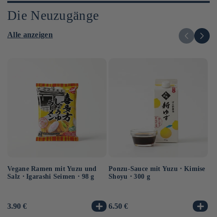
Die Neuzugänge
Alle anzeigen
Vegane Ramen mit Yuzu und
Ponzu-Sauce mit Yuzu ⋅ Kimise
Ve
Salz ⋅ Igarashi Seimen ⋅ 98 g
Shoyu ⋅ 300 g
Hi
10
Normaler
3.90 €
Normaler
6.50 €
No
3.
Preis
Preis
Pr