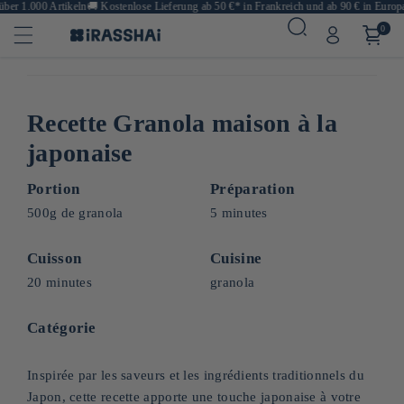
er 1.000 Artikeln
🚚
Kostenlose Lieferung ab 50 €* in Frankreich und ab 90 € in Europa

0
Recette Granola maison à la
japonaise
Portion
Préparation
500g de granola
5 minutes
Cuisson
Cuisine
20 minutes
granola
Catégorie
Inspirée par les saveurs et les ingrédients traditionnels du
Japon, cette recette apporte une touche japonaise à votre