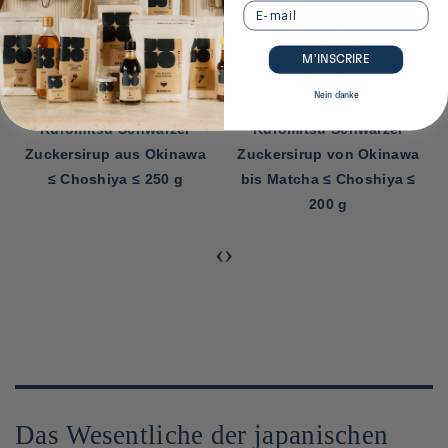
Email
M’INSCRIRE
Nein danke
Kuromitsu Schwarzer
Kuromitsu Schwarzer
Zuckersirup aus Okinawa
Zuckersirup von Okinawa
≤ Choshiya ≤ 250 g
bis Matcha ≤ Choshiya ≤
200 g
‹
›
Das Wesentliche der japanischen