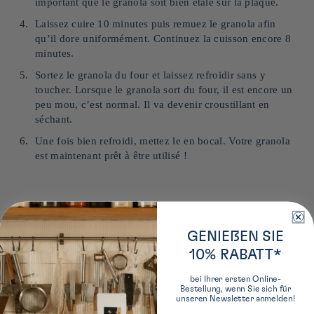
important que le granola soit bien étalé sur la plaque.
Laissez cuire 10 minutes puis remuez le granola afin
qu’il dore uniformément. Continuez la cuisson encore 8
minutes.
Sortez le granola du four et laissez refroidir sans y
toucher. Lorsque le granola sort du four, il est encore un
peu mou, c’est normal. Il va devenir croustillant en
séchant.
Une fois bien refroidi, mettez le en bocal. Votre granola
est maintenant prêt à être utilisé !
Unsere Empfehlungen für dieses Rezept:
GENIEßEN SIE
10% RABATT*
bei Ihrer ersten Online-
Bestellung, wenn Sie sich für
unseren Newsletter anmelden!