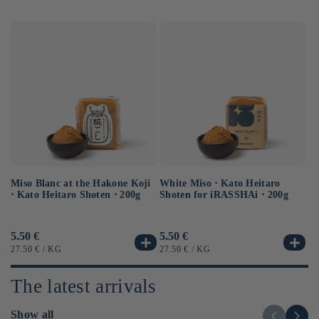
Miso Blanc at the Hakone Koji
Ba
White Miso ⋅ Kato Heitaro
⋅ Kato Heitaro Shoten ⋅ 200g
as
Shoten for iRASSHAi ⋅ 200g
Usual
5.50 €
Us
6.
Usual
5.50 €
price
pr
price
UNIT
BY
UN
UNIT
BY
27.50 €
/
KG
12
27.50 €
/
KG
PRICE
PR
PRICE
The latest arrivals
Show all