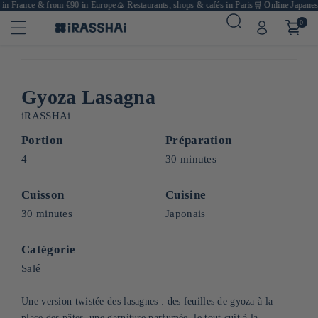
n France & from €90 in Europe
🍙 Restaurants, shops & cafés in Paris
🛒 Online Japanese 
0
Gyoza Lasagna
iRASSHAi
Portion
Préparation
4
30 minutes
Cuisson
Cuisine
30 minutes
Japonais
Catégorie
Salé
Une version twistée des lasagnes : des feuilles de gyoza à la
place des pâtes, une garniture parfumée, le tout cuit à la