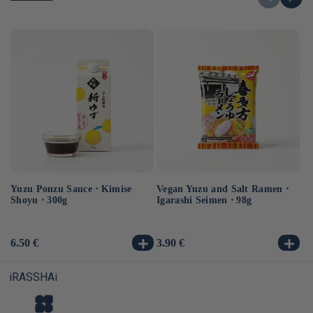
Yuzu Ponzu Sauce ⋅ Kimise
Vegan Yuzu and Salt Ramen ⋅
Ve
Shoyu ⋅ 300g
Igarashi Seimen ⋅ 98g
⋅ 
Usual
6.50 €
Usual
3.90 €
Us
3.
price
price
pr
iRASSHAi