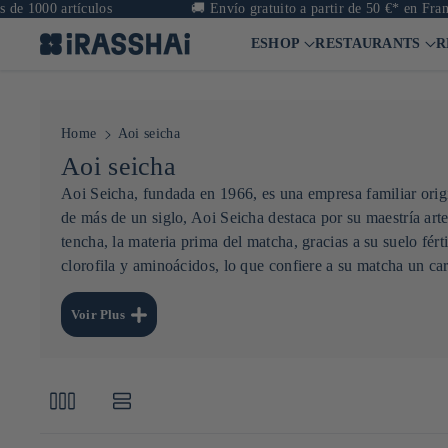
 1000 artículos
🚚
Envío gratuito a partir de 50 €* en Francia
ESHOP
RESTAURANTS
R
Home
Aoi seicha
C
Aoi seicha
o
Aoi Seicha, fundada en 1966, es una empresa familiar orig
de más de un siglo, Aoi Seicha destaca por su maestría art
l
tencha, la materia prima del matcha, gracias a su suelo fért
e
clorofila y aminoácidos, lo que confiere a su matcha un ca
c
La marca se esfuerza por reducir su impacto medioambienta
un simple productor de matcha: es un embajador de la cultu
c
Voir Plus
i
ó
n
: