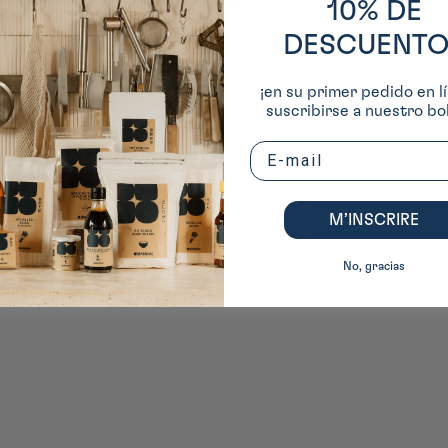
10% DE
UNITARIO
UNITARIO
oferta
DESCUENTO
¡en su primer pedido en lí
suscribirse a nuestro bol
Email
M’INSCRIRE
No, gracias