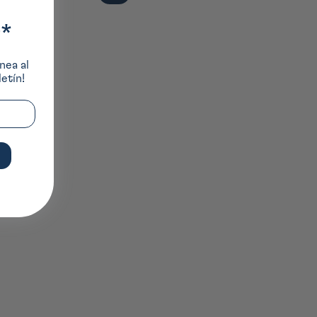
UNITARIO
oferta
*
nea al
etín!