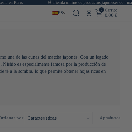
ía en París
🛒 Tienda online de productos japoneses con más de
0
Carrito
ES
0.00 €
como una de las cunas del matcha japonés. Con un legado
és. Nishio es especialmente famosa por la producción de
 de té a la sombra, lo que permite obtener hojas ricas en
ra sostenible. Aoi Seicha se posiciona como mucho más que
cer a los amantes y curiosos de todo el mundo.
Ordenar por:
4 productos