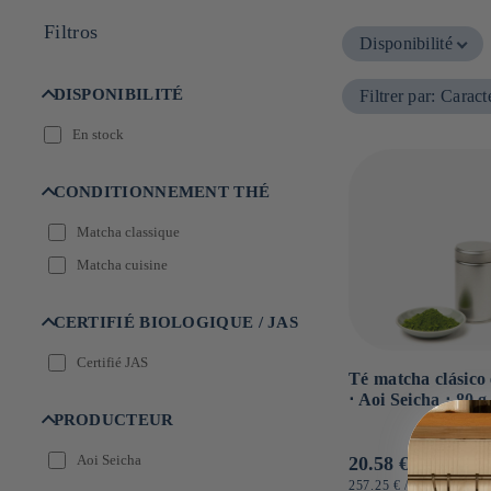
Filtros
Disponibilité
DISPONIBILITÉ
Filtrer par
:
Caracte
En stock
CONDITIONNEMENT THÉ
Matcha classique
Matcha cuisine
CERTIFIÉ BIOLOGIQUE / JAS
Certifié JAS
Té matcha clásico 
⋅ Aoi Seicha ⋅ 80 g
PRODUCTEUR
Aoi Seicha
Precio
20.58 €
Precio
29.40 €
de
habitual
PRECIO
POR
257.25 €
/
KG