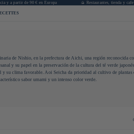
 y a partir de 90 € en Europa
🍙 Restaurantes, tienda y cafeter
ECETTES
inaria de Nishio, en la prefectura de Aichi, una región reconocida 
esanal y su papel en la preservación de la cultura del té verde japon
il y su clima favorable. Aoi Seicha da prioridad al cultivo de plantas
racterístico sabor umami y un intenso color verde.
l colaborando con agricultores locales que practican una agricultu
ra japonesa del té, que combina tradición y modernidad para satisfa