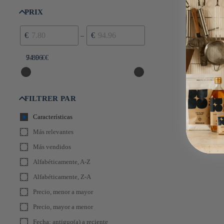
UNITARIO
oferta
PRIX
€
€
–
7.80 €
94.96 €
FILTRER PAR
Características
Más relevantes
Más vendidos
Alfabéticamente, A-Z
Alfabéticamente, Z-A
Precio, menor a mayor
Precio, mayor a menor
Fecha: antiguo(a) a reciente