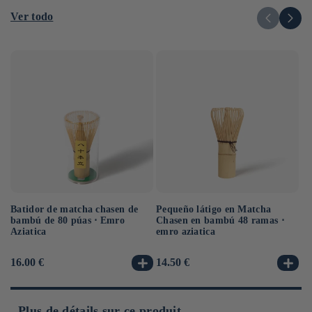
Ver todo
Pequeño látigo en Matcha
Ma
Batidor de matcha chasen de
Chasen en bambú 48 ramas ⋅
Em
bambú de 80 púas ⋅ Emro
emro aziatica
Aziatica
Precio
14.50 €
Pr
8.
Precio
16.00 €
habitual
ha
habitual
Plus de détails sur ce produit