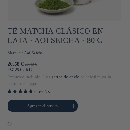
TÉ MATCHA CLÁSICO EN
LATA ⋅ AOI SEICHA ⋅ 80 G
Marque :
Aoi Seicha
Precio
20.58 €
Precio
29.40 €
de
habitual
PRECIO
POR
257.25 €
/
KG
UNITARIO
oferta
Impuesto incluido. Los
gastos de envío
se calculan en la
pantalla de pago.
6 reseñas
cantidad para Default
Aumentar cantidad para Default
Agregar al carrito
Title
Title