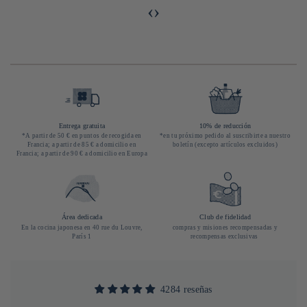
‹
›
Entrega gratuita
10% de reducción
*A partir de 50 € en puntos de recogida en
*en tu próximo pedido al suscribirte a nuestro
Francia; a partir de 85 € a domicilio en
boletín (excepto artículos excluidos)
Francia; a partir de 90 € a domicilio en Europa
Área dedicada
Club de fidelidad
En la cocina japonesa en 40 rue du Louvre,
compras y misiones recompensadas y
París 1
recompensas exclusivas
4284 reseñas