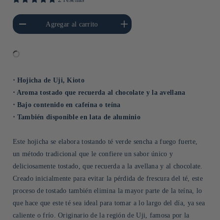
cantidad para Default
Aumentar cantidad para Default
Agregar al carrito
Title
Title
⋅ Hojicha de Uji, Kioto
⋅ Aroma tostado que recuerda al chocolate y la avellana
⋅ Bajo contenido en cafeína o teína
⋅ También disponible en lata de aluminio
Este hojicha se elabora tostando té verde sencha a fuego fuerte,
un método tradicional que le confiere un sabor único y
deliciosamente tostado, que recuerda a la avellana y al chocolate.
Creado inicialmente para evitar la pérdida de frescura del té, este
proceso de tostado también elimina la mayor parte de la teína, lo
que hace que este té sea ideal para tomar a lo largo del día, ya sea
caliente o frío. Originario de la región de Uji, famosa por la