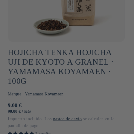
HOJICHA TENKA HOJICHA
UJI DE KYOTO A GRANEL ⋅
YAMAMASA KOYAMAEN ⋅
100G
Marque :
Yamamasa Koyamaen
Precio
9.00 €
habitual
PRECIO
POR
90.00 €
/
KG
UNITARIO
Impuesto incluido. Los
gastos de envío
se calculan en la
pantalla de pago.
2 reseñas