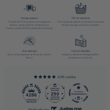
Entrega gratuita
10% de reducción
*A partir de 50 € en puntos de recogida en
*en tu próximo pedido al suscribirte a nuestro
Francia; a partir de 85 € a domicilio en
boletín (excepto artículos excluidos)
Francia; a partir de 90 € a domicilio en Europa
Área dedicada
Club de fidelidad
En la cocina japonesa en 40 rue du Louvre,
compras y misiones recompensadas y
París 1
recompensas exclusivas
4286 reseñas
290
4286
Verificado por