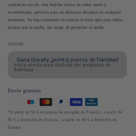
calidad de sus tés, este hojicha ofrece un sabor suave y
reconfortante, perfecto para un delicioso descanso en cualquier
momento. Su bajo contenido en cafeína lo hace apto para todos,
incluso por la noche, sin riesgo de perturbar el sueño.
SKU:
1001049
Gana {loyalty_points} puntos de fidelidad
Inicia sesión para disfrutar del programa de
fidelidad
Envío gratuito
Formas
de
*A partir de 50 € en puntos de recogida en Francia ; a partir de
pago
85 € a domicilio en Francia ; a partir de 90 € a domicilio en
Europa