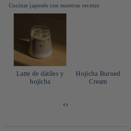
Cocinar japonés con nuestras recetas
e
Latte de dátiles y
Hojicha Burned
hojicha
Cream
‹
›