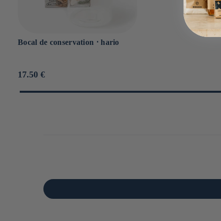
Bocal de conservation ⋅ hario
Prix
17.50 €
habituel