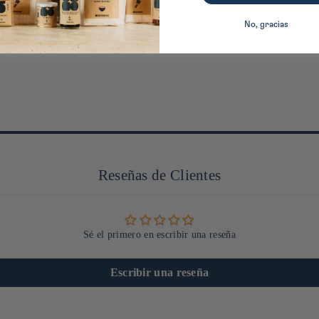
No, gracias
Reseñas de Clientes
Sé el primero en escribir una reseña
Escribir una reseña