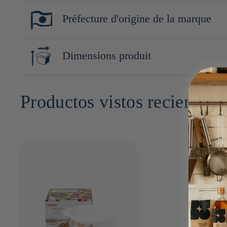
café filtre.
Bol : Verre résistant à la chaleur
Préfecture d'origine de la marque
Seule entreprise japonaise de son secteur à posséder sa propre 
"hari" (verre) et "ō" (roi), reflète l’ambition d’une marque pion
Tokyo
Dimensions produit
Couvercle : Polypropylène
9cm x 12cm x 12cm
Productos vistos recientem
Joint d'étanchéité : Caoutchouc de silicone