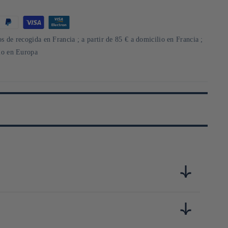
s de recogida en Francia ; a partir de 85 € a domicilio en Francia ;
lio en Europa
au Japon. Fondée à Tokyo en 1921, la marque commence par
lèbre coffee siphon ou le V60, devenu une icône mondiale du