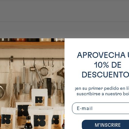
usine, HARIO maîtrise chaque étape de fabrication, alliant innovation, durab
nière, aujourd’hui présente dans les cuisines, les cafés et les concours de b
APROVECHA 
ente
10% DE
DESCUENTO
¡en su primer pedido en lí
suscribirse a nuestro bol
Email
M’INSCRIRE