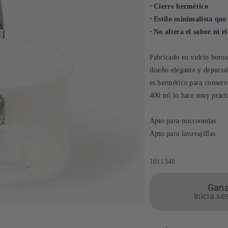
⋅ Cierre hermético
⋅ Estilo minimalista que
⋅ No altera el sabor ni el
Fabricado en vidrio borosi
diseño elegante y depurad
es hermético para conserva
400 ml lo hace muy práct
Apto para microondas.
Apto para lavavajillas.
SKU:
1011348
Gana
Inicia se