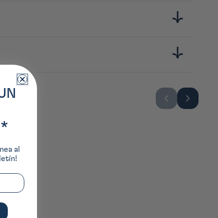
ilité et design. Son nom, formé à partir des mots japonais
arista du monde entier.
UN
*
nea al
etín!