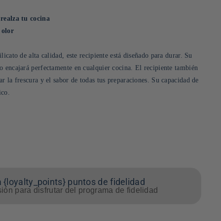
 realza tu cocina
 olor
licato de alta calidad, este recipiente está diseñado para durar. Su
o encajará perfectamente en cualquier cocina. El recipiente también
r la frescura y el sabor de todas tus preparaciones. Su capacidad de
ico.
 {loyalty_points} puntos de fidelidad
sión para disfrutar del programa de fidelidad