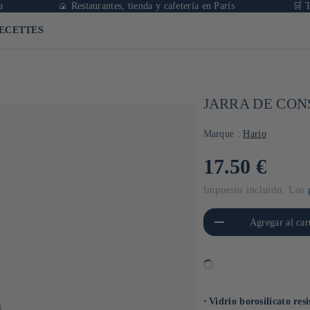
🍙 Restaurantes, tienda y cafetería en París
🛒 Tienda on
ECETTES
JARRA DE CON
Marque :
Hario
Precio
17.50 €
habitual
Impuesto incluido. Los
Reducir cantidad para Default
Aument
Agregar al car
Title
⋅ Vidrio borosilicato re