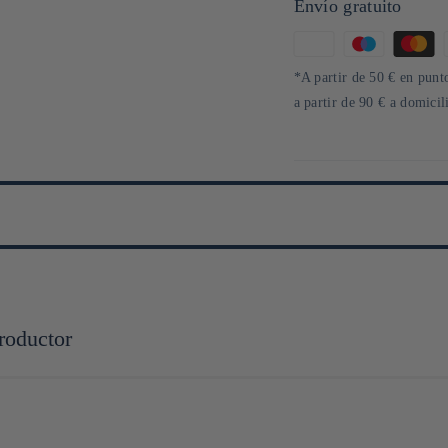
Envío gratuito
Formas
de
*A partir de 50 € en punto
pago
a partir de 90 € a domici
roductor
sistant à la chaleur, avec une maîtrise artisanale et industrielle unique 
’univers domestique avec ses ustensiles élégants et techniques, comme le cé