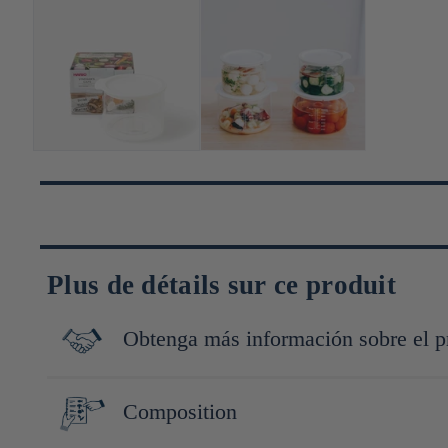
Plus de détails sur ce produit
Obtenga más información sobre el p
Depuis plus de cent ans, HARIO incarne l'excellence du verre ré
Composition
produire de la verrerie de laboratoire avant de révolutionner l