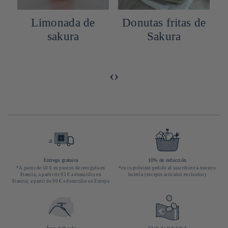
Limonada de
Donutas fritas de
sakura
Sakura
d
‹
›
Entrega gratuita
10% de reducción
*A partir de 50 € en puntos de recogida en
*en tu próximo pedido al suscribirte a nuestro
Francia; a partir de 85 € a domicilio en
boletín (excepto artículos excluidos)
Francia; a partir de 90 € a domicilio en Europa