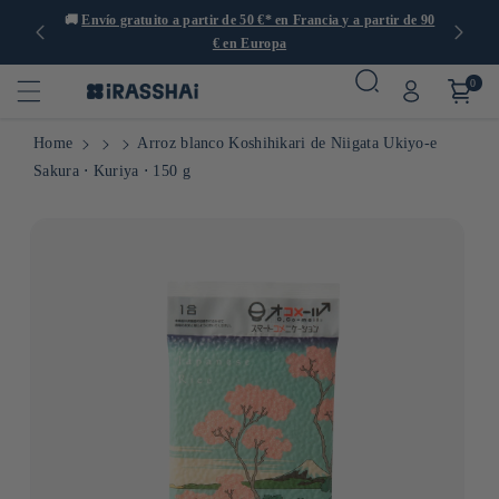
s de 1000
🚚
Envío gratuito a partir de 50 €* en Francia y a partir de 90

€ en Europa
0
Home
Arroz blanco Koshihikari de Niigata Ukiyo-e
Sakura ⋅ Kuriya ⋅ 150 g