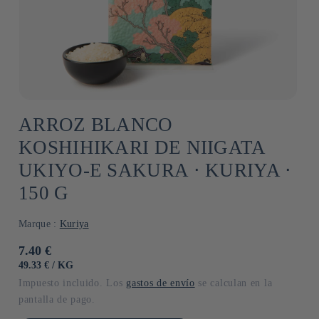
ARROZ BLANCO
KOSHIHIKARI DE NIIGATA
UKIYO-E SAKURA ⋅ KURIYA ⋅
150 G
Marque :
Kuriya
Precio
7.40 €
habitual
PRECIO
POR
49.33 €
/
KG
UNITARIO
Impuesto incluido. Los
gastos de envío
se calculan en la
pantalla de pago.