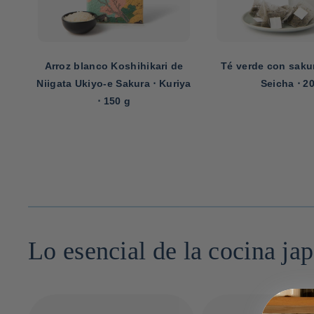
Arroz blanco Koshihikari de
Té verde con sakur
 ml
Niigata Ukiyo-e Sakura ⋅ Kuriya
Seicha ⋅ 2
⋅ 150 g
Lo esencial de la cocina ja