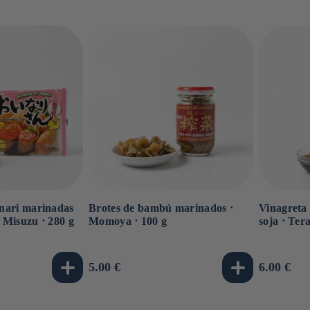
 inari marinadas
Brotes de bambú marinados ⋅
Vinagreta 
⋅ Misuzu ⋅ 280 g
Momoya ⋅ 100 g
soja ⋅ Ter
Precio
5.00 €
Precio
6.00 €
habitual
habitual