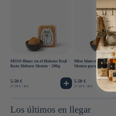
MISO Blanc en el Hakone Koji ⋅
Miso blanco ⋅ Kato Hei
Kato Heitaro Shoten ⋅ 200g
Shoten para iRASSHAi
Precio
5.50 €
Precio
5.50 €
habitual
habitual
PRECIO
POR
PRECIO
POR
27.50 €
/
KG
27.50 €
/
KG
UNITARIO
UNITARIO
Los últimos en llegar