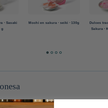
a ⋅ Sasaki
Mochi en sakura ⋅ seiki ⋅ 130g
Dulces tra
0 g
Sakura ⋅ 
ponesa