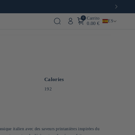
0
Carrito
ES
0.00 €
Calories
192
assique italien avec des saveurs printanières inspirées du