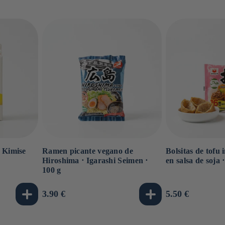
⋅ Kimise
Ramen picante vegano de
Bolsitas de tofu
Hiroshima ⋅ Igarashi Seimen ⋅
en salsa de soja 
100 g
Precio
3.90 €
Precio
5.50 €
habitual
habitual