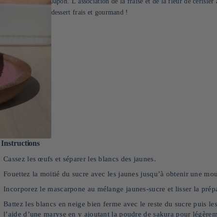
Japon. L’association de la fraise et de la fleur de cerisie
dessert frais et gourmand !
Instructions
Cassez les œufs et séparer les blancs des jaunes.
Fouettez la moitié du sucre avec les jaunes jusqu’à obtenir une mo
Incorporez le mascarpone au mélange jaunes-sucre et lisser la prép
Battez les blancs en neige bien ferme avec le reste du sucre puis l
l’aide d’une maryse en y ajoutant la poudre de sakura pour légèreme