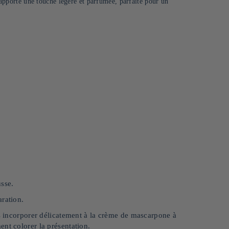
r apporte une touche légère et parfumée, parfaite pour un
usse.
aration.
es incorporer délicatement à la crème de mascarpone à
nt colorer la présentation.