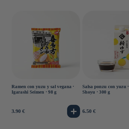
Ramen con yuzu y sal vegana ⋅
Salsa ponzu con yuzu 
Igarashi Seimen ⋅ 98 g
Shoyu ⋅ 300 g
Precio
3.90 €
Precio
6.50 €
habitual
habitual