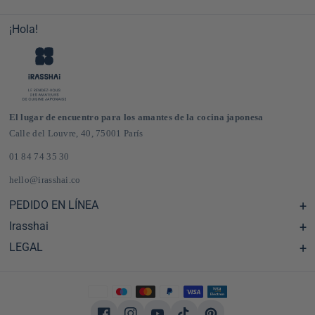
¡Hola!
El lugar de encuentro para los amantes de la cocina japonesa
Calle del Louvre, 40, 75001 París
01 84 74 35 30
hello@irasshai.co
PEDIDO EN LÍNEA
Irasshai
Centro de ayuda y preguntas frecuentes
Envíos y gastos de envío en Francia y Europa
LEGAL
Horario de la sede de la calle del Louvre, 40, París
Tienda de comestibles japonesa online
El concepto iRASSHAi
CGV
El programa de fidelización
Notas legales
Privatización
política de confidencialidad