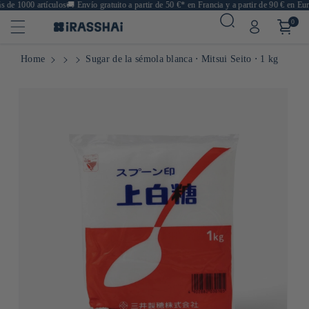
de 1000 artículos
🚚
Envío gratuito a partir de 50 €* en Francia y a partir de 90 € en Euro
0
Home
Sugar de la sémola blanca ⋅ Mitsui Seito ⋅ 1 kg