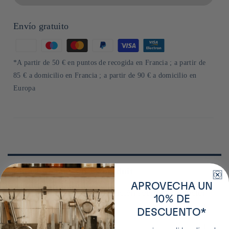
Envío gratuito
Formas
de
*A partir de 50 € en puntos de recogida en Francia ; a partir de
pago
85 € a domicilio en Francia ; a partir de 90 € a domicilio en
Europa
Plus de détails sur ce produit
APROVECHA UN
Obtenga más información sobre el productor
10% DE
DESCUENTO*
Conservation
Mitsui Seito, fondée suite à la fusion de Mitsui Sugar et