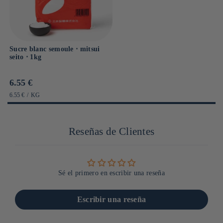
Sucre blanc semoule ⋅ mitsui
seito ⋅ 1kg
Prix
6.55 €
habituel
PRIX
PAR
6.55 €
/
KG
UNITAIRE
Reseñas de Clientes
Sé el primero en escribir una reseña
Escribir una reseña