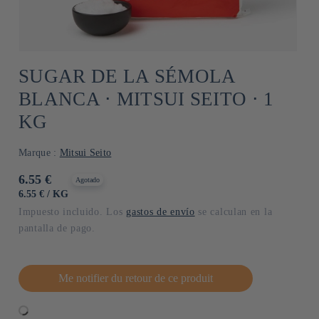
SUGAR DE LA SÉMOLA
BLANCA ⋅ MITSUI SEITO ⋅ 1
KG
Marque :
Mitsui Seito
Precio
6.55 €
Agotado
habitual
PRECIO
POR
6.55 €
/
KG
UNITARIO
Impuesto incluido. Los
gastos de envío
se calculan en la
pantalla de pago.
Me notifier du retour de ce produit