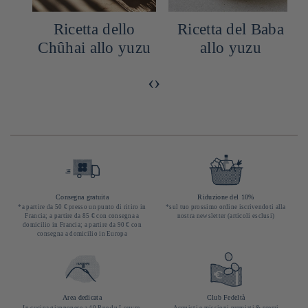
Ricetta dello
Ricetta del Baba
T
a
Chûhai allo yuzu
allo yuzu
‹
›
Consegna gratuita
Riduzione del 10%
*a partire da 50 € presso un punto di ritiro in
*sul tuo prossimo ordine iscrivendoti alla
Francia; a partire da 85 € con consegna a
nostra newsletter (articoli esclusi)
domicilio in Francia; a partire da 90 € con
consegna a domicilio in Europa
Area dedicata
Club Fedeltà
In cucina giapponese a 40 Rue du Louvre,
Acquisti e missioni premiati & premi