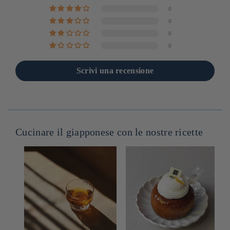
0
0
0
0
Scrivi una recensione
Cucinare il giapponese con le nostre ricette