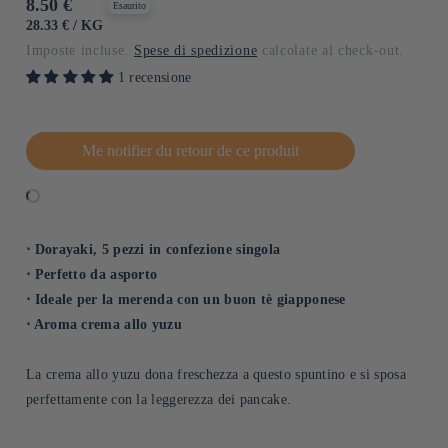
Prezzo
8.50 €
Esaurito
di
PREZZO
PER
28.33 €
/
KG
UNITARIO
listino
Imposte incluse.
Spese di spedizione
calcolate al check-out.
1 recensione
Me notifier du retour de ce produit
⋅ Dorayaki, 5 pezzi in confezione singola
⋅ Perfetto da asporto
⋅ Ideale per la merenda con un buon tè giapponese
⋅ Aroma crema allo yuzu
La crema allo yuzu dona freschezza a questo spuntino e si sposa
perfettamente con la leggerezza dei pancake.