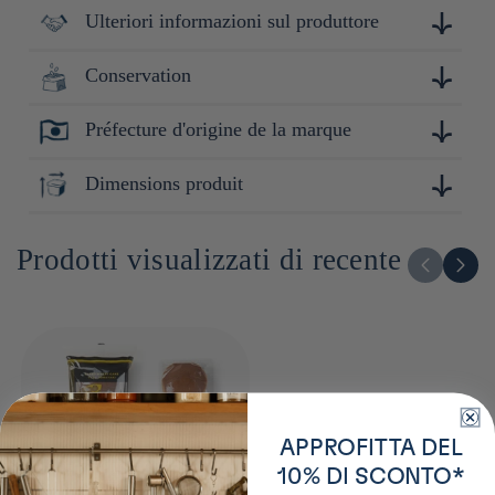
Ulteriori informazioni sul produttore
Conservation
Fondée au Japon, la maison Hiyoshi perpétue l’art du
dorayaki avec un savoir-faire traditionnel et une exigence de
qualité. Chaque gâteau associe des pancakes moelleux à une
Préfecture d'origine de la marque
Conserver à l'abri de la lumière, de la chaleur et de
pâte de haricots rouges azuki soigneusement préparée, pour
l'humidité.
offrir une douceur japonaise authentique et généreuse.
Kanagawa
Dimensions produit
35cm x 11cm x 5cm
Prodotti visualizzati di recente
APPROFITTA DEL
10% DI SCONTO*