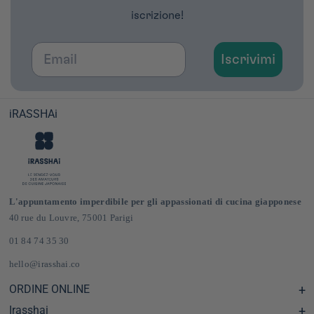
iscrizione!
Email
Iscrivimi
iRASSHAi
L'appuntamento imperdibile per gli appassionati di cucina giapponese
40 rue du Louvre, 75001 Parigi
01 84 74 35 30
hello@irasshai.co
ORDINE ONLINE
Irasshai
Centro assistenza e Domande frequenti