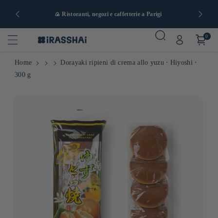
a e da 90 €
🍙 Ristoranti, negozi e caffetterie a Parigi
0
Home
Dorayaki ripieni di crema allo yuzu ⋅ Hiyoshi ⋅
300 g