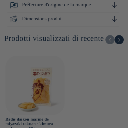
Préfecture d'origine de la marque
Pour 100g :
Énergie : 107kcal/448kj
Protéines : 1.2g
Miyazaki
Dimensions produit
Lipides : 0.3g
Dont acides gras saturés : g
2cm x 14cm x 11cm
Glucides : 24.9g
Prodotti visualizzati di recente
Dont sucres : g
Sel : 2.8g
Radis daikon mariné de
miyazaki takuan ⋅ kimura