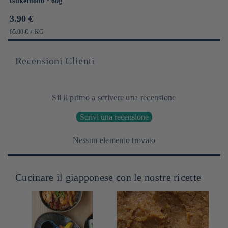
tsukemono ⋅ 60g
Prix
3.90 €
habituel
PRIX
PAR
65.00 €
/
KG
UNITAIRE
Recensioni Clienti
Sii il primo a scrivere una recensione
Scrivi una recensione
Nessun elemento trovato
Cucinare il giapponese con le nostre ricette