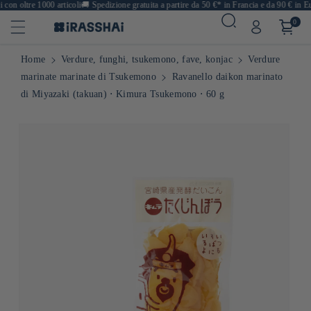
on oltre 1000 articoli
🚚
Spedizione gratuita a partire da 50 €* in Francia e da 90 € in Eur
0
Home
Verdure, funghi, tsukemono, fave, konjac
Verdure
marinate marinate di Tsukemono
Ravanello daikon marinato
di Miyazaki (takuan) ⋅ Kimura Tsukemono ⋅ 60 g