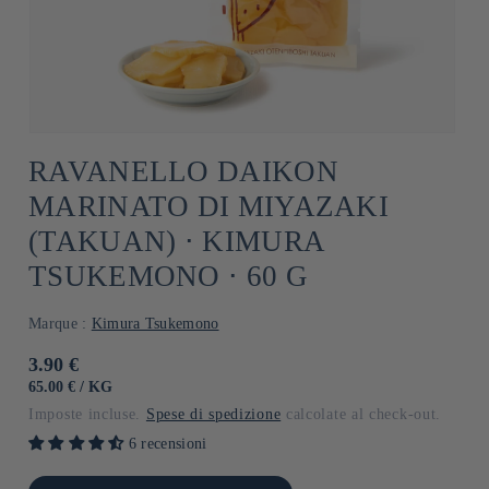
RAVANELLO DAIKON
MARINATO DI MIYAZAKI
(TAKUAN) ⋅ KIMURA
TSUKEMONO ⋅ 60 G
Marque :
Kimura Tsukemono
Prezzo
3.90 €
di
PREZZO
PER
65.00 €
/
KG
UNITARIO
listino
Imposte incluse.
Spese di spedizione
calcolate al check-out.
6 recensioni
i quantità per Default
Aumenta quantità per Default