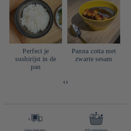
Perfect je
Panna cotta met
sushirijst in de
zwarte sesam
pan
‹
›
Gratis bezorging
10% vermindering