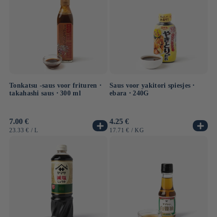
Tonkatsu -saus voor frituren ⋅
Saus voor yakitori spiesjes ⋅
takahashi saus ⋅ 300 ml
ebara ⋅ 240G
Normale
7.00 €
Normale
4.25 €
prijs
prijs
EENHEIDSPRIJS
PER
EENHEIDSPRIJS
PER
23.33 €
/
L
17.71 €
/
KG