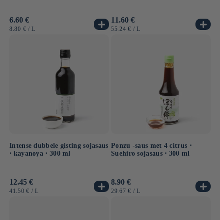
Normale
6.60 €
Normale
11.60 €
prijs
prijs
EENHEIDSPRIJS
PER
EENHEIDSPRIJS
PER
8.80 €
/
L
55.24 €
/
L
Intense dubbele gisting sojasaus
Ponzu -saus met 4 citrus ⋅
⋅ kayanoya ⋅ 300 ml
Suehiro sojasaus ⋅ 300 ml
Normale
12.45 €
Normale
8.90 €
prijs
prijs
EENHEIDSPRIJS
PER
EENHEIDSPRIJS
PER
41.50 €
/
L
29.67 €
/
L