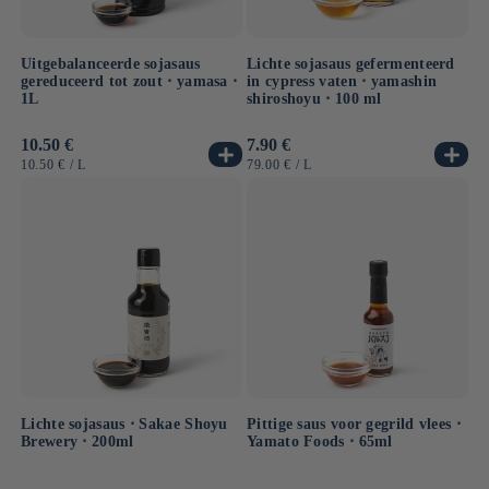
Uitgebalanceerde sojasaus
Lichte sojasaus gefermenteerd
gereduceerd tot zout ⋅ yamasa ⋅
in cypress vaten ⋅ yamashin
1L
shiroshoyu ⋅ 100 ml
Normale
10.50 €
Normale
7.90 €
prijs
prijs
EENHEIDSPRIJS
PER
EENHEIDSPRIJS
PER
10.50 €
/
L
79.00 €
/
L
Lichte sojasaus ⋅ Sakae Shoyu
Pittige saus voor gegrild vlees ⋅
Brewery ⋅ 200ml
Yamato Foods ⋅ 65ml