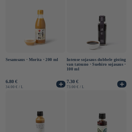
Sesamsaus ⋅ Morita ⋅ 200 ml
Intense sojasaus dubbele gisting
van tatsuno ⋅ Suehiro sojasaus ⋅
100 ml
Normale
6.80 €
Normale
7.30 €
prijs
prijs
EENHEIDSPRIJS
PER
EENHEIDSPRIJS
PER
34.00 €
/
L
73.00 €
/
L