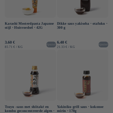
Karashi Mosterdpasta Japanse
Dikke saus yakisoba ⋅ otafuku ⋅
stijl ⋅ Huisvoedsel ⋅ 42G
300 g
Normale
3.60 €
Normale
6.40 €
épuisé
épuisé
prijs
prijs
EENHEIDSPRIJS
PER
EENHEIDSPRIJS
PER
85.71 €
/
KG
21.33 €
/
KG
Tsuyu -saus met shiitaké en
Yakiniku grill saus ⋅ kokonoe
kombu geconcentreerde algen ⋅
mirin ⋅ 170g