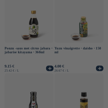
Ponzu -saus met citrus jabara ⋅
Yuzu vinaigrette ⋅ daisho ⋅ 150
jabarise kitayama ⋅ 360ml
ml
Normale
9.15 €
Normale
4.00 €
prijs
prijs
EENHEIDSPRIJS
PER
EENHEIDSPRIJS
PER
25.42 €
/
L
26.67 €
/
L