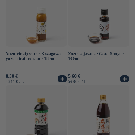
Yuzu vinaigrette ⋅ Kozagawa
Zoete sojasaus ⋅ Goto Shoyu ⋅
yuzu hirai no sato ⋅ 180ml
100ml
Normale
8.30 €
Normale
5.60 €
prijs
prijs
EENHEIDSPRIJS
PER
EENHEIDSPRIJS
PER
46.11 €
/
L
56.00 €
/
L