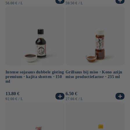
prijs
prijs
EENHEIDSPRIJS
PER
EENHEIDSPRIJS
PER
56.00 €
/
L
59.50 €
/
L
Intense sojasaus dubbele gisting
Grillsaus bij miso ⋅ Kono azijn
premium ⋅ kajita shotten ⋅ 150
miso productiefactor ⋅ 235 ml
ml
Normale
13.80 €
Normale
6.50 €
prijs
prijs
EENHEIDSPRIJS
PER
EENHEIDSPRIJS
PER
92.00 €
/
L
27.66 €
/
L