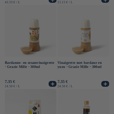
prijs
prijs
EENHEIDSPRIJS
PER
EENHEIDSPRIJS
PER
43.33 €
/
L
15.15 €
/
L
Bardanne- en sesamvinaigrette
Vinaigrette met bardane en
⋅ Grazie Mille ⋅ 300ml
yuzu ⋅ Grazie Mille ⋅ 300ml
Normale
7.35 €
Normale
7.35 €
prijs
prijs
EENHEIDSPRIJS
PER
EENHEIDSPRIJS
PER
24.50 €
/
L
24.50 €
/
L