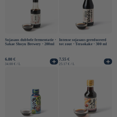
Sojasaus dubbele fermentatie ⋅
Intense sojasaus gereduceerd
Sakae Shoyu Brewery ⋅ 200ml
tot zout ⋅ Teraokake ⋅ 300 ml
Normale
6.80 €
Normale
7.55 €
prijs
prijs
EENHEIDSPRIJS
PER
EENHEIDSPRIJS
PER
34.00 €
/
L
25.17 €
/
L