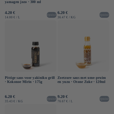
yamagen jozo ⋅ 300 ml
Normale
4.20 €
Normale
6.20 €
épuisé
épuisé
prijs
prijs
EENHEIDSPRIJS
PER
EENHEIDSPRIJS
PER
14.00 €
/
L
36.47 €
/
KG
Pittige saus voor yakiniku grill
Zoetzure saus met ume-pruim
⋅ Kokonoe Mirin ⋅ 175g
en yuzu ⋅ Otone Zuke ⋅ 120ml
Normale
6.20 €
Normale
9.20 €
épuisé
épuisé
prijs
prijs
EENHEIDSPRIJS
PER
EENHEIDSPRIJS
PER
35.43 €
/
KG
76.67 €
/
L