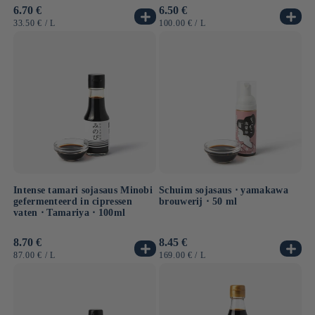
Normale
6.70 €
Normale
6.50 €
prijs
prijs
EENHEIDSPRIJS
PER
EENHEIDSPRIJS
PER
33.50 €
/
L
100.00 €
/
L
Intense tamari sojasaus Minobi
Schuim sojasaus ⋅ yamakawa
gefermenteerd in cipressen
brouwerij ⋅ 50 ml
vaten ⋅ Tamariya ⋅ 100ml
Normale
8.70 €
Normale
8.45 €
prijs
prijs
EENHEIDSPRIJS
PER
EENHEIDSPRIJS
PER
87.00 €
/
L
169.00 €
/
L