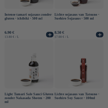
Intense tamari sojasaus zonder
Lichte sojasaus van Tatsuno ⋅
gluten ⋅ ichibiki ⋅ 500 ml
Suehiro Sojasaus ⋅ 500 ml
Normale
6.90 €
Normale
8.50 €
prijs
prijs
EENHEIDSPRIJS
PER
EENHEIDSPRIJS
PER
13.80 €
/
L
17.00 €
/
L
Light Tamari Sale Sanci Gluten
Lichte sojasaus van Tatsuno ⋅
zonder Nakasada Shoten ⋅ 200
Suehiro Soy Sauce ⋅ 100ml
ml