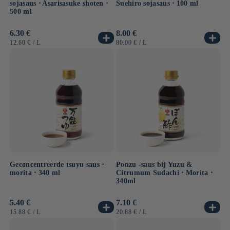
sojasaus ⋅ Asarisasuke shoten ⋅
Suehiro sojasaus ⋅ 100 ml
500 ml
Normale
6.30 €
Normale
8.00 €
prijs
prijs
EENHEIDSPRIJS
PER
EENHEIDSPRIJS
PER
12.60 €
/
L
80.00 €
/
L
Geconcentreerde tsuyu saus ⋅
Ponzu -saus bij Yuzu &
morita ⋅ 340 ml
Citrumum Sudachi ⋅ Morita ⋅
340ml
Normale
5.40 €
Normale
7.10 €
prijs
prijs
EENHEIDSPRIJS
PER
EENHEIDSPRIJS
PER
15.88 €
/
L
20.88 €
/
L