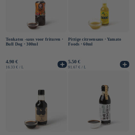
Tonkatsu -saus voor frituren ⋅
Pittige citroensaus ⋅ Yamato
Bull Dog ⋅ 300ml
Foods ⋅ 60ml
Normale
4.90 €
Normale
5.50 €
prijs
prijs
EENHEIDSPRIJS
PER
EENHEIDSPRIJS
PER
16.33 €
/
L
91.67 €
/
L