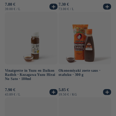
Normale
7.80 €
Normale
7.30 €
prijs
prijs
EENHEIDSPRIJS
PER
EENHEIDSPRIJS
PER
39.00 €
/
L
73.00 €
/
L
Vinaigrette in Yuzu en Daikon
Okonomiyaki zoete saus ⋅
Radish ⋅ Kozagawa Yuzu Hirai
otafuku ⋅ 300 g
No Sato ⋅ 180ml
Normale
7.90 €
Normale
5.85 €
prijs
prijs
EENHEIDSPRIJS
PER
EENHEIDSPRIJS
PER
43.89 €
/
L
19.50 €
/
KG