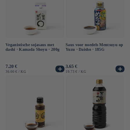
Veganistische sojasaus met
Saus voor noedels Mentsuyu op
dashi ⋅ Kamada Shoyu ⋅ 200g
Yuzu ⋅ Daisho ⋅ 185G
Normale
7.20 €
Normale
3.65 €
prijs
prijs
EENHEIDSPRIJS
PER
EENHEIDSPRIJS
PER
36.00 €
/
KG
19.73 €
/
KG