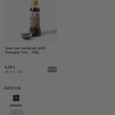
Saus voor kabayaki grill ⋅
Yamagen Jozo ⋅ 350g
Normale
6.50 €
épuisé
prijs
EENHEIDSPRIJS
PER
18.57 €
/
KG
iRASSHAi