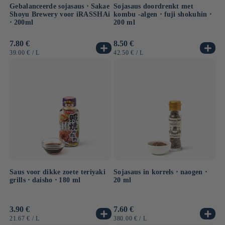
Gebalanceerde sojasaus ⋅ Sakae
Sojasaus doordrenkt met
Shoyu Brewery voor iRASSHAi
kombu -algen ⋅ fuji shokuhin ⋅
⋅ 200ml
200 ml
Normale
7.80 €
Normale
8.50 €
prijs
prijs
EENHEIDSPRIJS
PER
EENHEIDSPRIJS
PER
39.00 €
/
L
42.50 €
/
L
Saus voor dikke zoete teriyaki
Sojasaus in korrels ⋅ naogen ⋅
grills ⋅ daisho ⋅ 180 ml
20 ml
Normale
3.90 €
Normale
7.60 €
prijs
prijs
EENHEIDSPRIJS
PER
EENHEIDSPRIJS
PER
21.67 €
/
L
380.00 €
/
L