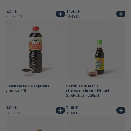
Normale
5.35 €
Normale
14.45 €
prijs
prijs
EENHEIDSPRIJS
PER
EENHEIDSPRIJS
PER
35.67 €
/
L
14.45 €
/
L
Gebalanceerde sojasaus ⋅
Ponzu saus met 3
yamasa ⋅ 1l
citrusvruchten ⋅ Hikari
Shokuhin ⋅ 250ml
Normale
8.80 €
Normale
7.90 €
prijs
prijs
EENHEIDSPRIJS
PER
EENHEIDSPRIJS
PER
8.80 €
/
L
31.60 €
/
L