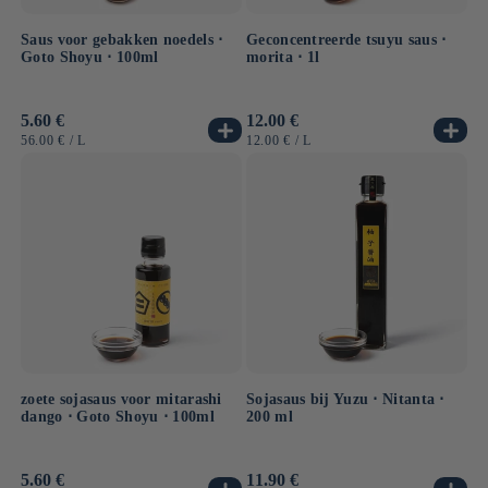
Saus voor gebakken noedels ⋅
Geconcentreerde tsuyu saus ⋅
Goto Shoyu ⋅ 100ml
morita ⋅ 1l
Normale
5.60 €
Normale
12.00 €
prijs
prijs
EENHEIDSPRIJS
PER
EENHEIDSPRIJS
PER
56.00 €
/
L
12.00 €
/
L
zoete sojasaus voor mitarashi
Sojasaus bij Yuzu ⋅ Nitanta ⋅
dango ⋅ Goto Shoyu ⋅ 100ml
200 ml
Normale
5.60 €
Normale
11.90 €