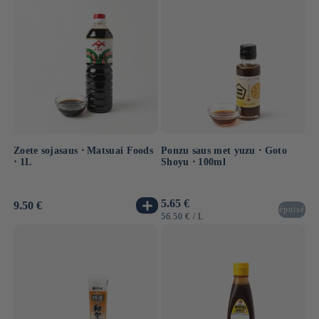
Zoete sojasaus ⋅ Matsuai Foods
Ponzu saus met yuzu ⋅ Goto
⋅ 1L
Shoyu ⋅ 100ml
Normale
5.65 €
Normale
9.50 €
épuisé
prijs
prijs
EENHEIDSPRIJS
PER
56.50 €
/
L