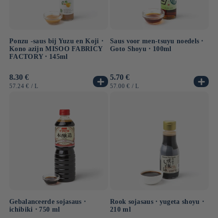
Ponzu -saus bij Yuzu en Koji ⋅
Saus voor men-tsuyu noedels ⋅
Kono azijn MISOO FABRICY
Goto Shoyu ⋅ 100ml
FACTORY ⋅ 145ml
Normale
8.30 €
Normale
5.70 €
prijs
prijs
EENHEIDSPRIJS
PER
EENHEIDSPRIJS
PER
57.24 €
/
L
57.00 €
/
L
Gebalanceerde sojasaus ⋅
Rook sojasaus ⋅ yugeta shoyu ⋅
ichibiki ⋅ 750 ml
210 ml