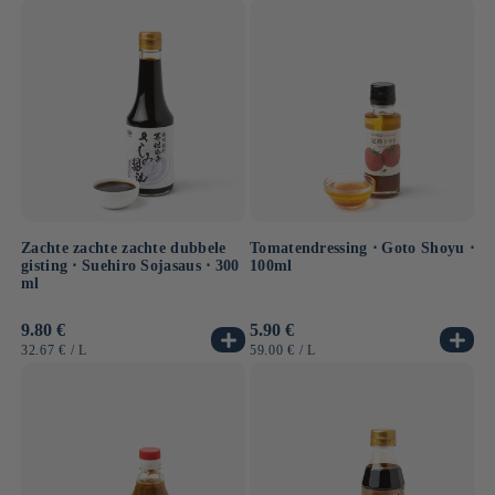
Zachte zachte zachte dubbele
Tomatendressing ⋅ Goto Shoyu ⋅
gisting ⋅ Suehiro Sojasaus ⋅ 300
100ml
ml
Normale
9.80 €
Normale
5.90 €
prijs
prijs
EENHEIDSPRIJS
PER
EENHEIDSPRIJS
PER
32.67 €
/
L
59.00 €
/
L