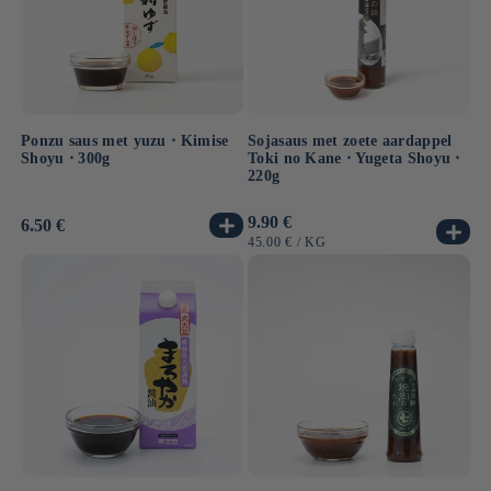
Ponzu saus met yuzu ⋅ Kimise
Sojasaus met zoete aardappel
Shoyu ⋅ 300g
Toki no Kane ⋅ Yugeta Shoyu ⋅
220g
Normale
9.90 €
Normale
6.50 €
prijs
prijs
EENHEIDSPRIJS
PER
45.00 €
/
KG