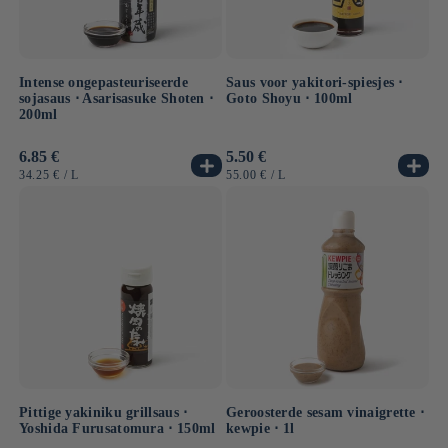
Intense ongepasteuriseerde
Saus voor yakitori-spiesjes ⋅
sojasaus ⋅ Asarisasuke Shoten ⋅
Goto Shoyu ⋅ 100ml
200ml
Normale
6.85 €
Normale
5.50 €
prijs
prijs
EENHEIDSPRIJS
PER
EENHEIDSPRIJS
PER
34.25 €
/
L
55.00 €
/
L
Pittige yakiniku grillsaus ⋅
Geroosterde sesam vinaigrette ⋅
Yoshida Furusatomura ⋅ 150ml
kewpie ⋅ 1l