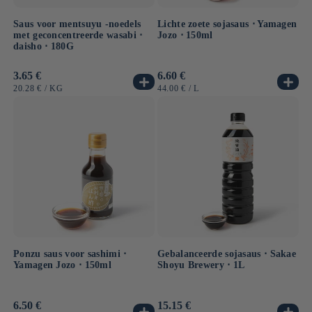
Saus voor mentsuyu -noedels
Lichte zoete sojasaus ⋅ Yamagen
met geconcentreerde wasabi ⋅
Jozo ⋅ 150ml
daisho ⋅ 180G
Normale
3.65 €
Normale
6.60 €
prijs
prijs
EENHEIDSPRIJS
PER
EENHEIDSPRIJS
PER
20.28 €
/
KG
44.00 €
/
L
Ponzu saus voor sashimi ⋅
Gebalanceerde sojasaus ⋅ Sakae
Yamagen Jozo ⋅ 150ml
Shoyu Brewery ⋅ 1L
Normale
6.50 €
Normale
15.15 €