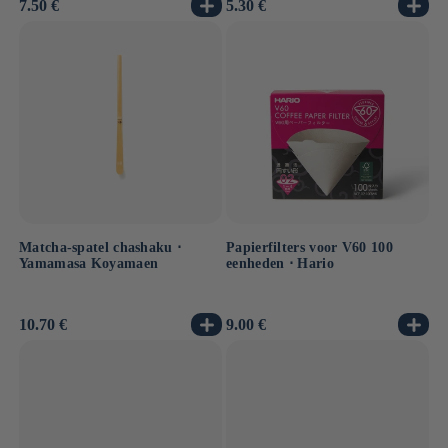
Normale
7.50 €
Normale
5.30 €
prijs
prijs
Matcha-spatel chashaku ⋅
Papierfilters voor V60 100
Yamamasa Koyamaen
eenheden ⋅ Hario
Normale
10.70 €
Normale
9.00 €
prijs
prijs