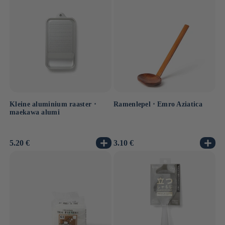
Kleine aluminium raaster ⋅
Ramenlepel ⋅ Emro Aziatica
maekawa alumi
Normale
5.20 €
Normale
3.10 €
prijs
prijs