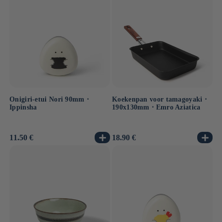
Onigiri-etui Nori 90mm ⋅
Koekenpan voor tamagoyaki ⋅
Ippinsha
190x130mm ⋅ Emro Aziatica
Normale
11.50 €
Normale
18.90 €
prijs
prijs