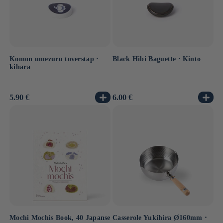
Komon umezuru toverstap ⋅
Black Hibi Baguette ⋅ Kinto
kihara
Normale
5.90 €
Normale
6.00 €
prijs
prijs
Mochi Mochis Book, 40 Japanse
Casserole Yukihira Ø160mm ⋅