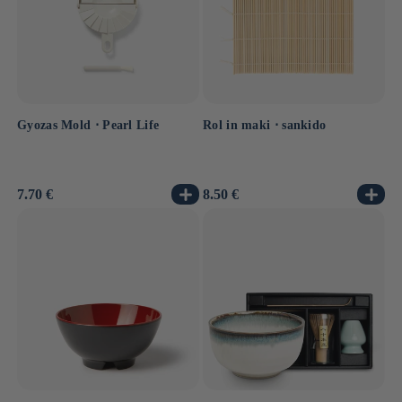
Gyozas Mold ⋅ Pearl Life
Rol in maki ⋅ sankido
Normale
7.70 €
Normale
8.50 €
prijs
prijs