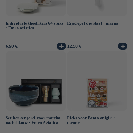
Individuele theefilters 64 stuks
Rijstlepel die staat ⋅ marna
⋅ Emro aziatica
Normale
6.90 €
Normale
12.50 €
prijs
prijs
Set keukengerei voor matcha
Picks voor Bento onigiri ⋅
nachtblauw ⋅ Emro Aziatica
torune