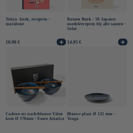
Tokyo -boek, recepten ⋅
Ramen Book - 50 Japanse
marabout
noedelrecepten bij alle sauzen ⋅
Solar
Normale
10.90 €
Normale
14.95 €
prijs
prijs
Cadeau set nachtblauwe Udon
Blauwe plaat Ø 132 mm ⋅
kom Ø 170mm ⋅ Emro Aziatica
Touga