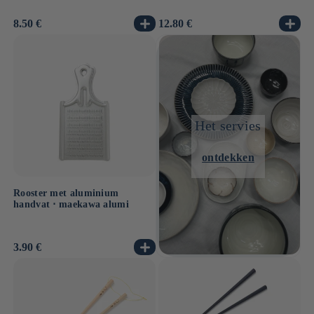
Normale
8.50 €
Normale
12.80 €
prijs
prijs
Het servies
ontdekken
Rooster met aluminium
handvat ⋅ maekawa alumi
Normale
3.90 €
prijs