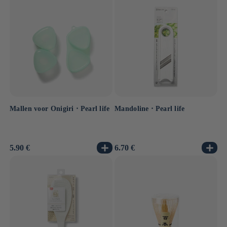
Mallen voor Onigiri ⋅ Pearl life
Mandoline ⋅ Pearl life
Normale
5.90 €
Normale
6.70 €
prijs
prijs