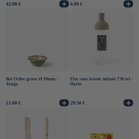
Normale
42.00 €
Normale
4.90 €
prijs
prijs
Bol Oribe groen Ø 90mm ⋅
Fles voor koude infusie 750 ml ⋅
Touga
Hario
Normale
11.00 €
Normale
29.50 €
prijs
prijs