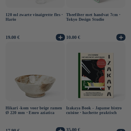
120 ml zwarte vinaigrette fles ⋅
Theefilter met handvat 7cm ⋅
Hario
Tokyo Design Studio
Normale
19.00 €
Normale
10.00 €
prijs
prijs
Hikari -kom voor beige ramen
Izakaya Book - Japanse bistro
Ø 220 mm ⋅ Emro aziatica
cuisine ⋅ hachette praktisch
Normale
35.00 €
Normale
17.90 €