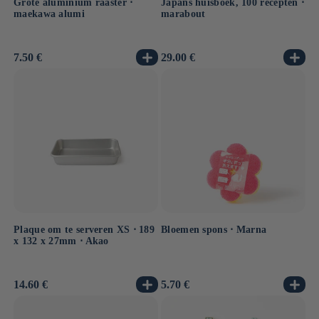
Grote aluminium raaster ⋅
Japans huisboek, 100 recepten ⋅
maekawa alumi
marabout
Normale
7.50 €
Normale
29.00 €
prijs
prijs
Plaque om te serveren XS ⋅ 189
Bloemen spons ⋅ Marna
x 132 x 27mm ⋅ Akao
Normale
14.60 €
Normale
5.70 €
prijs
prijs