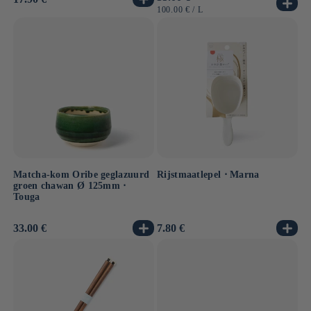
prijs
prijs
EENHEIDSPRIJS
PER
100.00 €
/
L
Matcha-kom Oribe geglazuurd
Rijstmaatlepel ⋅ Marna
groen chawan Ø 125mm ⋅
Touga
Normale
33.00 €
Normale
7.80 €
prijs
prijs