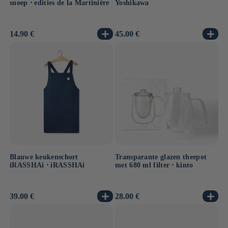
snoep ⋅ edities de la Martinière
Yoshikawa
Normale
14.90 €
Normale
45.00 €
prijs
prijs
Blauwe keukenschort
Transparante glazen theepot
iRASSHAi ⋅ iRASSHAi
met 680 ml filter ⋅ kinto
Normale
39.00 €
Normale
28.00 €
prijs
prijs