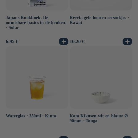
Japans Kookboek. De
Kerria gele houten eetstokjes ⋅
onmisbare basics in de keuken.
Kawai
⋅ Solar
Normale
6.95 €
Normale
10.20 €
prijs
prijs
Waterglas ⋅ 350ml ⋅ Kinto
Kom Kikusen wit en blauw Ø
90mm ⋅ Touga