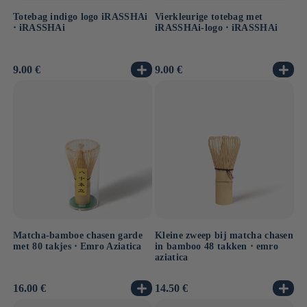
Totebag indigo logo iRASSHAi
Vierkleurige totebag met
⋅ iRASSHAi
iRASSHAi-logo ⋅ iRASSHAi
Normale
9.00 €
Normale
9.00 €
prijs
prijs
Matcha-bamboe chasen garde
Kleine zweep bij matcha chasen
met 80 takjes ⋅ Emro Aziatica
in bamboo 48 takken ⋅ emro
aziatica
Normale
16.00 €
Normale
14.50 €
prijs
prijs