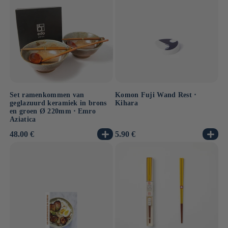
Set ramenkommen van
Komon Fuji Wand Rest ⋅
geglazuurd keramiek in brons
Kihara
en groen Ø 220mm ⋅ Emro
Aziatica
Normale
48.00 €
Normale
5.90 €
prijs
prijs