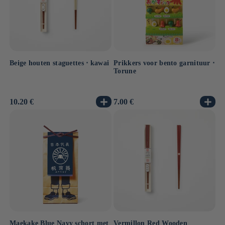
Beige houten staguettes ⋅ kawai
Prikkers voor bento garnituur ⋅
Torune
Normale
10.20 €
Normale
7.00 €
prijs
prijs
Maekake Blue Navy schort met
Vermillon Red Wooden