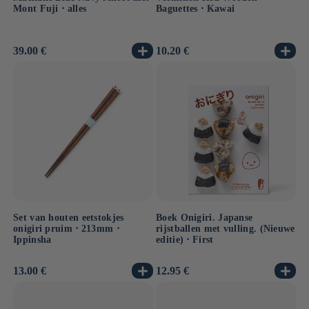
Mont Fuji ⋅ alles
Baguettes ⋅ Kawai
Normale
39.00 €
Normale
10.20 €
prijs
prijs
Set van houten eetstokjes
Boek Onigiri. Japanse
onigiri pruim ⋅ 213mm ⋅
rijstballen met vulling. (Nieuwe
Ippinsha
editie) ⋅ First
Normale
13.00 €
Normale
12.95 €
prijs
prijs