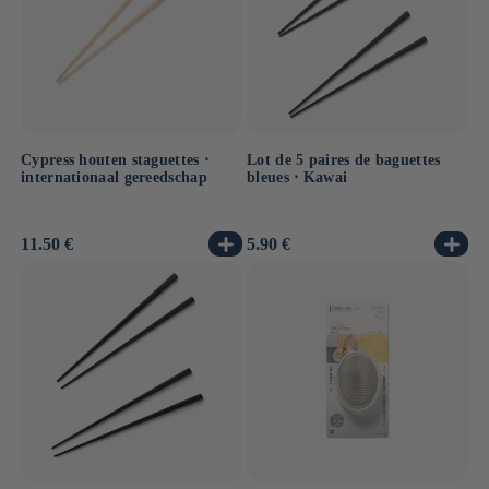
Cypress houten staguettes ⋅
Lot de 5 paires de baguettes
internationaal gereedschap
bleues ⋅ Kawai
Normale
11.50 €
Normale
5.90 €
prijs
prijs