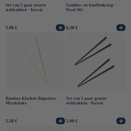
Set van 5 paar zwarte
Gember- en knoflookrasp ⋅
stokbakken ⋅ Kawai
Pearl life
Normale
5.90 €
Normale
6.30 €
prijs
prijs
Bamboo Kitchen Baguettes ⋅
Set van 5 paar groene
Miyabitake
stokbakken ⋅ Kawai
Normale
5.50 €
Normale
5.90 €
prijs
prijs