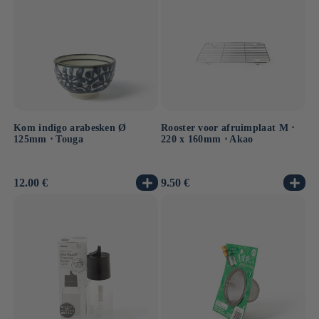
Kom indigo arabesken Ø
Rooster voor afruimplaat M ⋅
125mm ⋅ Touga
220 x 160mm ⋅ Akao
Normale
12.00 €
Normale
9.50 €
prijs
prijs