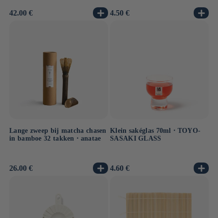
Normale
42.00 €
Normale
4.50 €
prijs
prijs
Lange zweep bij matcha chasen
Klein sakéglas 70ml ⋅ TOYO-
in bamboe 32 takken ⋅ anatae
SASAKI GLASS
Normale
26.00 €
Normale
4.60 €
prijs
prijs