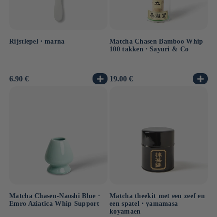
Rijstlepel ⋅ marna
Matcha Chasen Bamboo Whip
100 takken ⋅ Sayuri & Co
Normale
6.90 €
Normale
19.00 €
prijs
prijs
Matcha Chasen-Naoshi Blue ⋅
Matcha theekit met een zeef en
Emro Aziatica Whip Support
een spatel ⋅ yamamasa
koyamaen