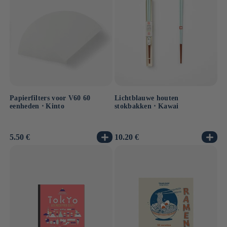
Papierfilters voor V60 60
Lichtblauwe houten
eenheden ⋅ Kinto
stokbakken ⋅ Kawai
Normale
5.50 €
Normale
10.20 €
prijs
prijs