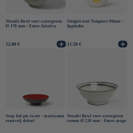
Wasabi Bowl voor watergroen
Onigiri-etui Tempura 90mm ⋅
Ø 170 mm ⋅ Emro Aziatica
Ippinsha
Normale
12.00 €
Normale
11.50 €
prijs
prijs
Soep bol pis zwart ⋅ maruyama
Wasabi Bowl voor watergroen
roestvrij deksel
ramen Ø 220 mm ⋅ Emro arage