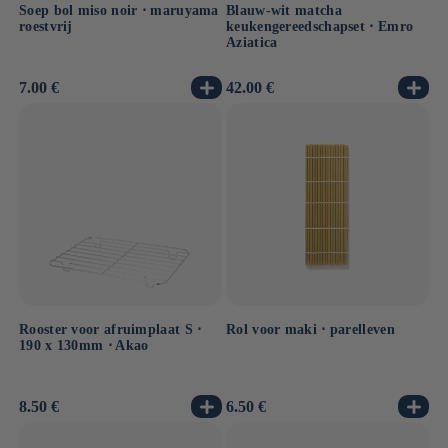
Soep bol miso noir ⋅ maruyama
Blauw-wit matcha
roestvrij
keukengereedschapset ⋅ Emro
Aziatica
Normale
7.00 €
Normale
42.00 €
prijs
prijs
Rooster voor afruimplaat S ⋅
Rol voor maki ⋅ parelleven
190 x 130mm ⋅ Akao
Normale
8.50 €
Normale
6.50 €
prijs
prijs