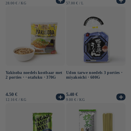
prijs
prijs
EENHEIDSPRIJS
PER
EENHEIDSPRIJS
PER
28.00 €
/
KG
57.00 €
/
L
Yakisoba noedels kostbaar met
Udon tarwe noedels 3 porties ⋅
2 porties ⋅ ⋅ otafuku ⋅ 370G
miyakoichi ⋅ 600G
Normale
4.50 €
Normale
5.40 €
prijs
prijs
EENHEIDSPRIJS
PER
EENHEIDSPRIJS
PER
12.16 €
/
KG
9.00 €
/
KG