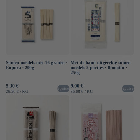
Somen noedels met 16 granen ⋅
Met de hand uitgerekte somen
Enpura ⋅ 200g
noedels 5 porties ⋅ Ibonoito ⋅
250g
Normale
5.30 €
Normale
9.00 €
épuisé
épuisé
prijs
prijs
EENHEIDSPRIJS
PER
EENHEIDSPRIJS
PER
26.50 €
/
KG
36.00 €
/
KG