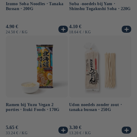
Izumo Soba Noodles ⋅ Tanaka
Suba -noedels bij Yam ⋅
Bussan ⋅ 200G
Shinshu Togakushi Soba ⋅ 220G
Normale
4.90 €
Normale
4.10 €
prijs
prijs
EENHEIDSPRIJS
PER
EENHEIDSPRIJS
PER
24.50 €
/
KG
18.64 €
/
KG
Ramen bij Yuzu Vegan 2
Udon noedels zonder zout ⋅
porties ⋅ Ituki Foods ⋅ 170G
tanaka bussan ⋅ 250G
Normale
5.65 €
Normale
3.30 €
prijs
prijs
EENHEIDSPRIJS
PER
EENHEIDSPRIJS
PER
33.24 €
/
KG
13.20 €
/
KG