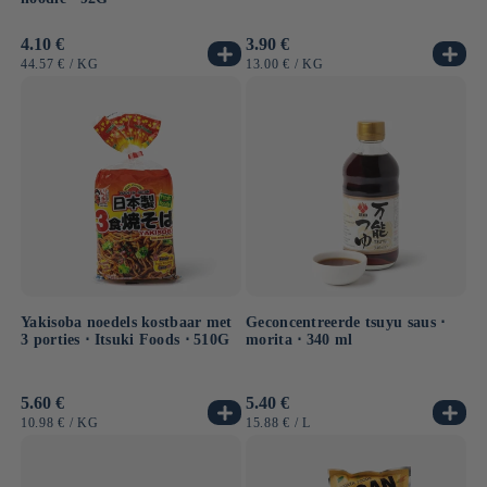
Normale
4.10 €
Normale
3.90 €
prijs
prijs
EENHEIDSPRIJS
PER
EENHEIDSPRIJS
PER
44.57 €
/
KG
13.00 €
/
KG
Yakisoba noedels kostbaar met
Geconcentreerde tsuyu saus ⋅
3 porties ⋅ Itsuki Foods ⋅ 510G
morita ⋅ 340 ml
Normale
5.60 €
Normale
5.40 €
prijs
prijs
EENHEIDSPRIJS
PER
EENHEIDSPRIJS
PER
10.98 €
/
KG
15.88 €
/
L