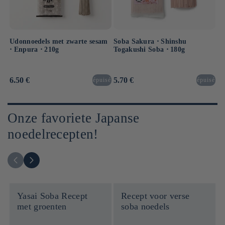
Udonnoedels met zwarte sesam
Soba Sakura ⋅ Shinshu
⋅ Enpura ⋅ 210g
Togakushi Soba ⋅ 180g
Normale
6.50 €
Normale
5.70 €
épuisé
épuisé
prijs
prijs
Onze favoriete Japanse
noedelrecepten!
Yasai Soba Recept
Recept voor verse
met groenten
soba noedels