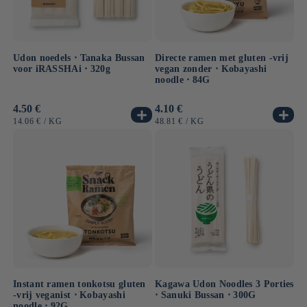
Udon noedels ⋅ Tanaka Bussan
Directe ramen met gluten -vrij
voor iRASSHAi ⋅ 320g
vegan zonder ⋅ Kobayashi
noodle ⋅ 84G
Normale
4.50 €
Normale
4.10 €
prijs
prijs
EENHEIDSPRIJS
PER
EENHEIDSPRIJS
PER
14.06 €
/
KG
48.81 €
/
KG
Instant ramen tonkotsu gluten
Kagawa Udon Noodles 3 Porties
-vrij veganist ⋅ Kobayashi
⋅ Sanuki Bussan ⋅ 300G
noodle ⋅ 92G