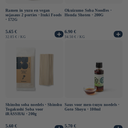
Ramen in yuzu en vegan
Okuizumo Soba Noodles ⋅
sojasaus 2 porties ⋅ Ituki Foods
Honda Shoten ⋅ 200G
⋅ 172G
Normale
5.65 €
Normale
6.90 €
prijs
prijs
EENHEIDSPRIJS
PER
EENHEIDSPRIJS
PER
32.85 €
/
KG
34.50 €
/
KG
Shinshu soba noedels ⋅ Shinshu
Saus voor men-tsuyu noedels ⋅
Togakushi Soba voor
Goto Shoyu ⋅ 100ml
iRASSHAi ⋅ 200g
Normale
5.60 €
Normale
5.70 €