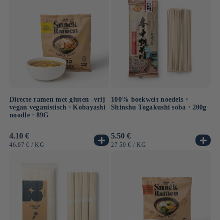
Directe ramen met gluten -vrij
100% boekweit noedels ⋅
vegan veganistisch ⋅ Kobayashi
Shinshu Togakushi soba ⋅ 200g
noodle ⋅ 89G
Normale
4.10 €
Normale
5.50 €
prijs
prijs
EENHEIDSPRIJS
PER
EENHEIDSPRIJS
PER
46.07 €
/
KG
27.50 €
/
KG