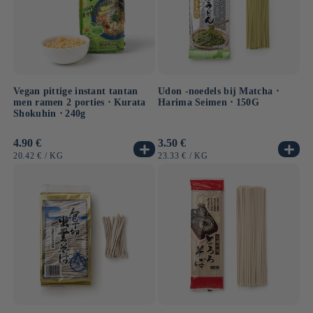
Vegan pittige instant tantan
Udon -noedels bij Matcha ⋅
men ramen 2 porties ⋅ Kurata
Harima Seimen ⋅ 150G
Shokuhin ⋅ 240g
Normale
4.90 €
Normale
3.50 €
prijs
prijs
EENHEIDSPRIJS
PER
EENHEIDSPRIJS
PER
20.42 €
/
KG
23.33 €
/
KG