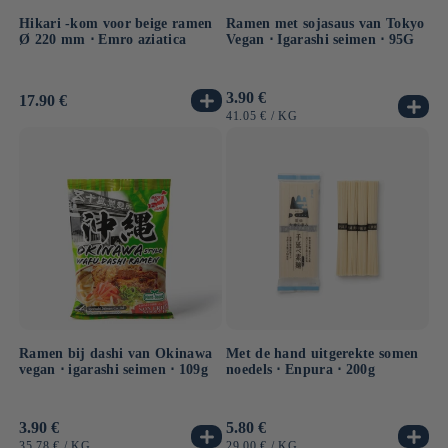
Hikari -kom voor beige ramen
Ramen met sojasaus van Tokyo
Ø 220 mm ⋅ Emro aziatica
Vegan ⋅ Igarashi seimen ⋅ 95G
Normale
3.90 €
Normale
17.90 €
prijs
prijs
EENHEIDSPRIJS
PER
41.05 €
/
KG
Ramen bij dashi van Okinawa
Met de hand uitgerekte somen
vegan ⋅ igarashi seimen ⋅ 109g
noedels ⋅ Enpura ⋅ 200g
Normale
3.90 €
Normale
5.80 €
prijs
prijs
EENHEIDSPRIJS
PER
EENHEIDSPRIJS
PER
35.78 €
/
KG
29.00 €
/
KG