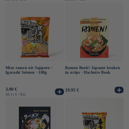
Miso ramen uit Sapporo ⋅
Ramen Book! Japanse keuken
Igarashi Seimen ⋅ 108g
in strips ⋅ Hachette Book
Normale
3.90 €
Normale
19.95 €
prijs
prijs
EENHEIDSPRIJS
PER
36.11 €
/
KG