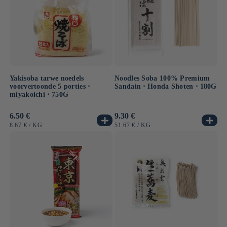
Yakisoba tarwe noedels
Noodles Soba 100% Premium
voorvertoonde 5 porties ⋅
Sandain ⋅ Honda Shoten ⋅ 180G
miyakoichi ⋅ 750G
Normale
6.50 €
Normale
9.30 €
prijs
prijs
EENHEIDSPRIJS
PER
EENHEIDSPRIJS
PER
8.67 €
/
KG
51.67 €
/
KG