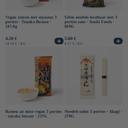
Vegan ramen met sojasaus 3
Udon noedels kostbaar met 3
porties ⋅ Tanaka Bussan ⋅
porties saus ⋅ Itsuki Foods ⋅
247,8g
669G
Normale
4.50 €
Normale
5.60 €
prijs
prijs
EENHEIDSPRIJS
PER
EENHEIDSPRIJS
PER
18.16 €
/
KG
8.37 €
/
KG
Ramen au miso vegan 3 porties
Noedels udon 3 porties ⋅ Akagi ⋅
⋅ tanaka bussan ⋅ 237G
270G