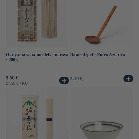
Okuyama soba noedels ⋅ naraya
Ramenlepel ⋅ Emro Aziatica
⋅ 200g
Normale
5.50 €
Normale
3.10 €
prijs
prijs
EENHEIDSPRIJS
PER
27.50 €
/
KG