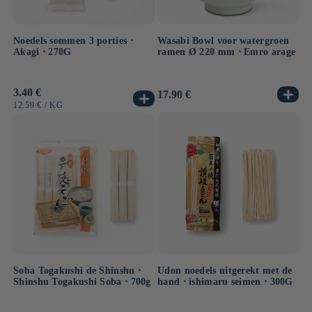
Noedels sommen 3 porties ⋅
Wasabi Bowl voor watergroen
Akagi ⋅ 270G
ramen Ø 220 mm ⋅ Emro arage
Normale
3.40 €
Normale
17.90 €
prijs
prijs
EENHEIDSPRIJS
PER
12.59 €
/
KG
Soba Togakushi de Shinshu ⋅
Udon noedels uitgerekt met de
Shinshu Togakushi Soba ⋅ 700g
hand ⋅ ishimaru seimen ⋅ 300G