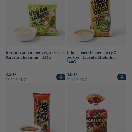
Instant ramen met vegan soep ⋅
Udon -noedels met curry 2
Kurata Shokuhin ⋅ 119G
porties ⋅ Kurata Shokuhin ⋅
240G
Normale
3.20 €
Normale
4.90 €
prijs
prijs
EENHEIDSPRIJS
PER
EENHEIDSPRIJS
PER
26.89 €
/
KG
20.42 €
/
KG