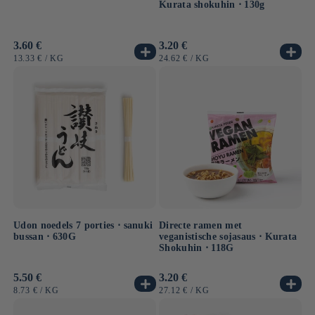
Kurata shokuhin ⋅ 130g
Normale
3.60 €
Normale
3.20 €
prijs
prijs
EENHEIDSPRIJS
PER
EENHEIDSPRIJS
PER
13.33 €
/
KG
24.62 €
/
KG
Udon noedels 7 porties ⋅ sanuki
Directe ramen met
bussan ⋅ 630G
veganistische sojasaus ⋅ Kurata
Shokuhin ⋅ 118G
Normale
5.50 €
Normale
3.20 €
prijs
prijs
EENHEIDSPRIJS
PER
EENHEIDSPRIJS
PER
8.73 €
/
KG
27.12 €
/
KG