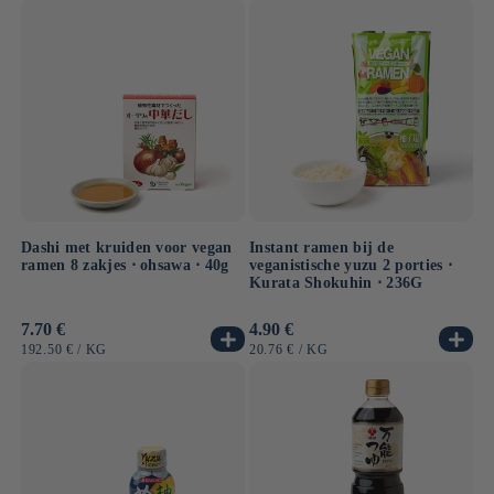
Dashi met kruiden voor vegan
Instant ramen bij de
ramen 8 zakjes ⋅ ohsawa ⋅ 40g
veganistische yuzu 2 porties ⋅
Kurata Shokuhin ⋅ 236G
Normale
7.70 €
Normale
4.90 €
prijs
prijs
EENHEIDSPRIJS
PER
EENHEIDSPRIJS
PER
192.50 €
/
KG
20.76 €
/
KG