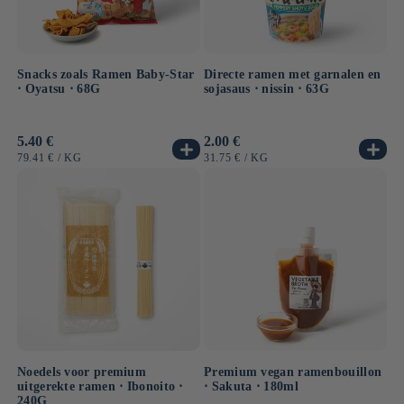
Snacks zoals Ramen Baby-Star
Directe ramen met garnalen en
⋅ Oyatsu ⋅ 68G
sojasaus ⋅ nissin ⋅ 63G
Normale
5.40 €
Normale
2.00 €
prijs
prijs
EENHEIDSPRIJS
PER
EENHEIDSPRIJS
PER
79.41 €
/
KG
31.75 €
/
KG
Noedels voor premium
Premium vegan ramenbouillon
uitgerekte ramen ⋅ Ibonoito ⋅
⋅ Sakuta ⋅ 180ml
240G