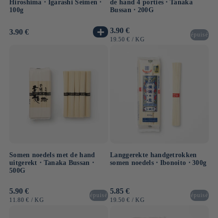
Hiroshima ⋅ Igarashi Seimen ⋅
de hand 4 porties ⋅ Tanaka
100g
Bussan ⋅ 200G
Normale
3.90 €
Normale
3.90 €
épuisé
prijs
prijs
EENHEIDSPRIJS
PER
19.50 €
/
KG
Somen noedels met de hand
Langgerekte handgetrokken
uitgerekt ⋅ Tanaka Bussan ⋅
somen noedels ⋅ Ibonoito ⋅ 300g
500G
Normale
5.90 €
Normale
5.85 €
épuisé
épuisé
prijs
prijs
EENHEIDSPRIJS
PER
EENHEIDSPRIJS
PER
11.80 €
/
KG
19.50 €
/
KG