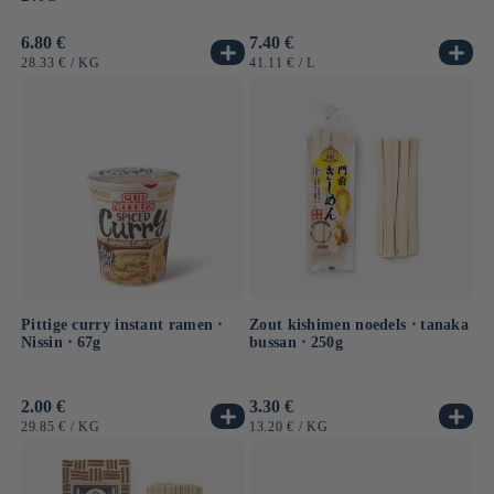
Normale
6.80 €
Normale
7.40 €
prijs
prijs
EENHEIDSPRIJS
PER
EENHEIDSPRIJS
PER
28.33 €
/
KG
41.11 €
/
L
Pittige curry instant ramen ⋅
Zout kishimen noedels ⋅ tanaka
Nissin ⋅ 67g
bussan ⋅ 250g
Normale
2.00 €
Normale
3.30 €
prijs
prijs
EENHEIDSPRIJS
PER
EENHEIDSPRIJS
PER
29.85 €
/
KG
13.20 €
/
KG