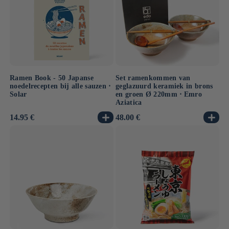
Ramen Book - 50 Japanse
Set ramenkommen van
noedelrecepten bij alle sauzen ⋅
geglazuurd keramiek in brons
Solar
en groen Ø 220mm ⋅ Emro
Aziatica
Normale
14.95 €
Normale
48.00 €
prijs
prijs