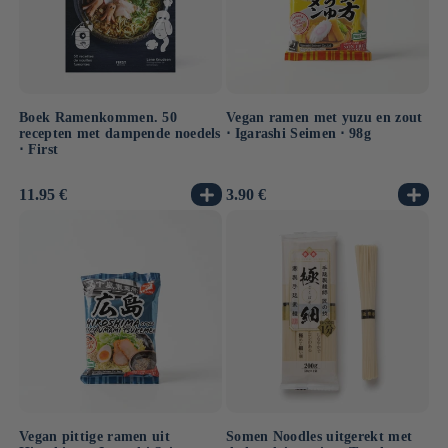
Boek Ramenkommen. 50
Vegan ramen met yuzu en zout
recepten met dampende noedels
⋅ Igarashi Seimen ⋅ 98g
⋅ First
Normale
11.95 €
Normale
3.90 €
prijs
prijs
Vegan pittige ramen uit
Somen Noodles uitgerekt met