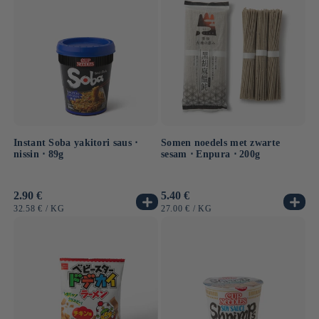
Instant Soba yakitori saus ⋅
Somen noedels met zwarte
nissin ⋅ 89g
sesam ⋅ Enpura ⋅ 200g
Normale
2.90 €
Normale
5.40 €
prijs
prijs
EENHEIDSPRIJS
PER
EENHEIDSPRIJS
PER
32.58 €
/
KG
27.00 €
/
KG