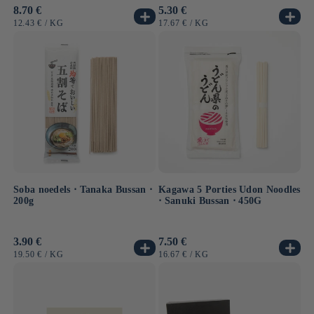
Normale
8.70 €
Normale
5.30 €
prijs
prijs
EENHEIDSPRIJS
PER
EENHEIDSPRIJS
PER
12.43 €
/
KG
17.67 €
/
KG
Soba noedels ⋅ Tanaka Bussan ⋅
Kagawa 5 Porties Udon Noodles
200g
⋅ Sanuki Bussan ⋅ 450G
Normale
3.90 €
Normale
7.50 €
prijs
prijs
EENHEIDSPRIJS
PER
EENHEIDSPRIJS
PER
19.50 €
/
KG
16.67 €
/
KG