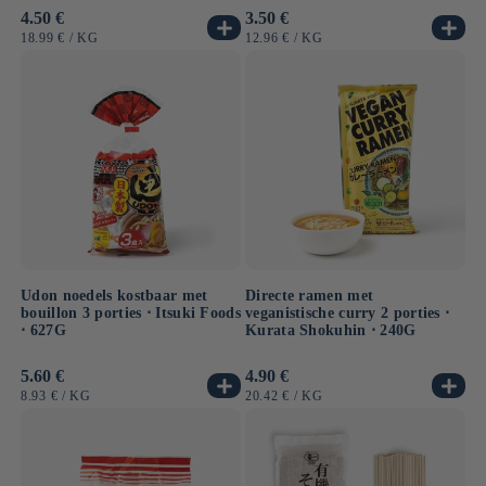
Normale
4.50 €
Normale
3.50 €
prijs
prijs
EENHEIDSPRIJS
PER
EENHEIDSPRIJS
PER
18.99 €
/
KG
12.96 €
/
KG
Udon noedels kostbaar met
Directe ramen met
bouillon 3 porties ⋅ Itsuki Foods
veganistische curry 2 porties ⋅
⋅ 627G
Kurata Shokuhin ⋅ 240G
Normale
5.60 €
Normale
4.90 €
prijs
prijs
EENHEIDSPRIJS
PER
EENHEIDSPRIJS
PER
8.93 €
/
KG
20.42 €
/
KG