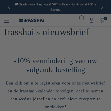
 1000
🚚
Gratis verzending vanaf 50€* in Frankrijk & vanaf 90€ in
🍙
Europa
0
Irasshai's nieuwsbrief
-10% vermindering van uw
volgende bestelling
Een klik om u te registreren voor onze nieuwsbrief
en de Irasshai -kalender te volgen, deel te nemen
aan wedstrijdspellen en exclusieve recepten te
ontdekken!