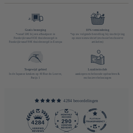
Gratis bezorging
10% vermindering
*vanaf 50€ bij een afhaalpunt in
*op uw volgende bestelling bij inschrijving
Frankrijkvanaf 85€ thuisbezorgd in
op onze nieuwsbrief (exclusief exclusieve
Frankrijkvanaf 90€ thuisbezorgd in Europa
artikelen)
Toegewijd gebied
Loyaliteitsclub
In de Japanse keuken op 40 Rue du Louvre,
aankopen en beloonde opdrachten &
Parijs 1
exclusieve beloningen
4284 beoordelingen
290
4284