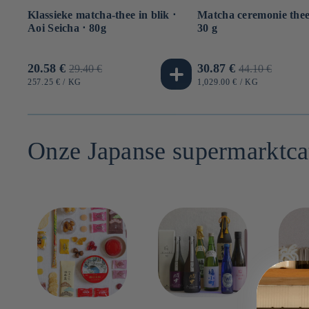
Klassieke matcha-thee in blik ⋅
Matcha ceremonie thee 
Aoi Seicha ⋅ 80g
30 g
Aanbiedingsprijs
20.58 €
Normale
Aanbiedingsprijs
30.87 €
Normale
29.40 €
44.10 €
prijs
prijs
EENHEIDSPRIJS
PER
EENHEIDSPRIJS
PER
257.25 €
/
KG
1,029.00 €
/
KG
Onze Japanse supermarktca