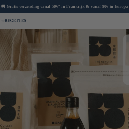
🚚
Gratis verzending vanaf 50€* in Frankrijk & vanaf 90€ in Europa
S
RECETTES