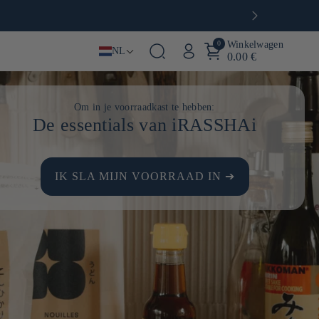
0
Winkelwagen
NL
0.00 €
Om in je voorraadkast te hebben:
De essentials van iRASSHAi
IK SLA MIJN VOORRAAD IN ➔