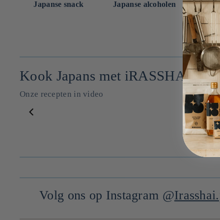
Japanse snack
Japanse alcoholen
Japa
Kook Japans met iRASSHAi
Onze recepten in video
Huile de sésame classique ⋅ Iwai no Goma abura pour iRASSHAi ⋅ 140g
--
--
Volg ons op Instagram @
Irasshai.