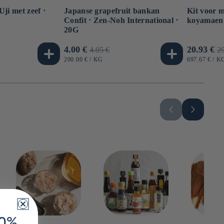
Uji met zeef ⋅
Japanse grapefruit bankan
Kit voor 
Confit ⋅ Zen-Noh International ⋅
koyamaen 
20G
js
e
Aanbiedingsprijs
4.00 €
Normale
Aanbiedi
20.93 €
N
4.05 €
29
prijs
p
EENHEIDSPRIJS
PER
EENHEIDSP
P
200.00 €
/
KG
697.67 €
/
K
10%