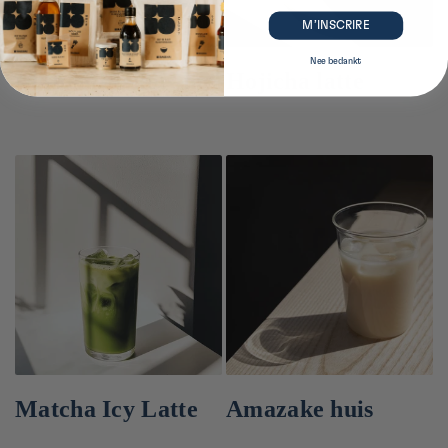
M’INSCRIRE
Nee bedankt
Latte miso karamel
Hojicha latte
Matcha Icy Latte
Amazake huis