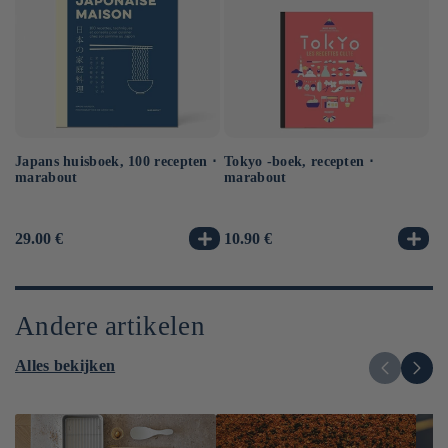
Japans huisboek, 100 recepten ⋅
Tokyo -boek, recepten ⋅
Ra
marabout
marabout
no
So
Normale
29.00 €
Normale
10.90 €
No
14
prijs
prijs
pr
Andere artikelen
Alles bekijken