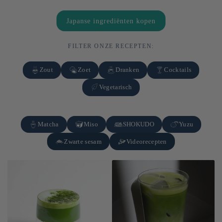
Japanse ingrediënten kopen
FILTER ONZE RECEPTEN:
Zout
Zoet
Dranken
Cocktails
Vegetarisch
Matcha
Miso
SHOKUDO
Yuzu
Zwarte sesam
Videorecepten