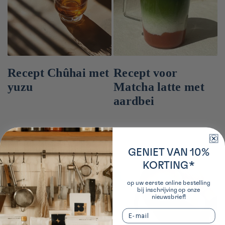
Recept Chûhai met
Recept voor
yuzu
Matcha latte met
aardbei
GENIET VAN 10%
KORTING*
op uw eerste online bestelling
bij inschrijving op onze
nieuwsbrief!
Email