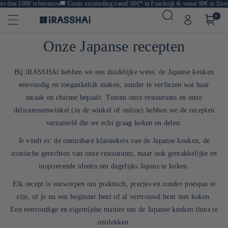
n 1000 referenties
🚚
Gratis verzending vanaf 50€* in Frankrijk & vanaf 90€ in Europa
🍙
0
Onze Japanse recepten
Bij iRASSHAi hebben we een duidelijke wens: de Japanse keuken
eenvoudig en toegankelijk maken, zonder te verliezen wat haar
smaak en charme bepaalt. Tussen onze restaurants en onze
delicatessenwinkel (in de winkel of online) hebben we de recepten
verzameld die we echt graag koken en delen.
Je vindt er: de onmisbare klassiekers van de Japanse keuken, de
iconische gerechten van onze restaurants, maar ook gemakkelijke en
inspirerende ideeën om dagelijks Japans te koken.
Elk recept is ontworpen om praktisch, precies en zonder poespas te
zijn, of je nu een beginner bent of al vertrouwd bent met koken.
Een eenvoudige en eigentijdse manier om de Japanse keuken thuis te
ontdekken.