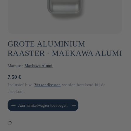
GROTE ALUMINIUM
RAASTER ⋅ MAEKAWA ALUMI
Marque :
Maekawa Alumi
Normale
7.50 €
prijs
Inclusief btw.
Verzendkosten
worden berekend bij de
checkout.
erlagen voor Default
Aantal verhogen voor Default
Aan winkelwagen toevoegen
Title
Title