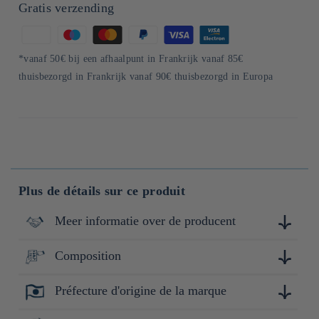
Gratis verzending
Betaalmethoden
*vanaf 50€ bij een afhaalpunt in Frankrijk vanaf 85€
thuisbezorgd in Frankrijk vanaf 90€ thuisbezorgd in Europa
Plus de détails sur ce produit
Meer informatie over de producent
Composition
Située à Osaka, la société Maekawa Kinzoku Kogyosho a été
fondée en 1949 et perpétue un savoir-faire artisanal initié dès
1919. Spécialisée dans la fabrication et la vente d’ustensiles
Préfecture d'origine de la marque
Aluminium
de cuisine en aluminium, elle propose une large gamme de
produits durables tels que casseroles, bouilloires, poêles ou
Osaka