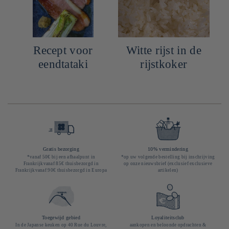
Recept voor
Witte rijst in de
eendtataki
rijstkoker
Gratis bezorging
10% vermindering
*vanaf 50€ bij een afhaalpunt in
*op uw volgende bestelling bij inschrijving
Frankrijkvanaf 85€ thuisbezorgd in
op onze nieuwsbrief (exclusief exclusieve
Frankrijkvanaf 90€ thuisbezorgd in Europa
artikelen)
Toegewijd gebied
Loyaliteitsclub
In de Japanse keuken op 40 Rue du Louvre,
aankopen en beloonde opdrachten &