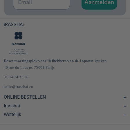
Aanmelden
iRASSHAi
De ontmoetingsplek voor liefhebbers van de Japanse keuken
40 rue du Louvre, 75001 Parijs
01 84 74 35 30
hello@irasshai.co
ONLINE BESTELLEN
Irasshai
Centre d'aide & FAQ
Livraison et frais de port en France & Europe
Wettelijk
Schema's
Épicerie japonaise en ligne
Le concept iRASSHAi
CGV
Het loyaliteitsprogramma