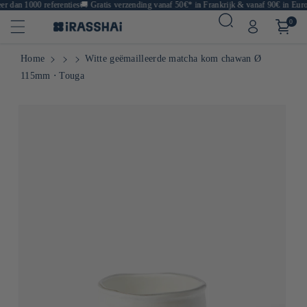
 dan 1000 referenties
🚚
Gratis verzending vanaf 50€* in Frankrijk & vanaf 90€ in Europ
0
Home
Witte geëmailleerde matcha kom chawan Ø
115mm ⋅ Touga