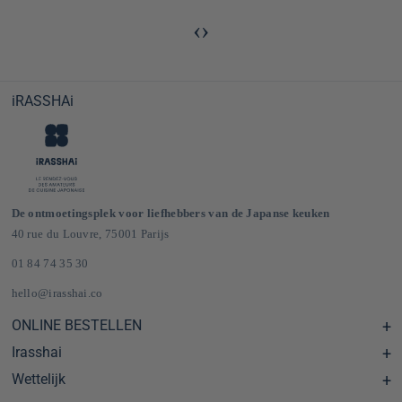
‹
›
iRASSHAi
De ontmoetingsplek voor liefhebbers van de Japanse keuken
40 rue du Louvre, 75001 Parijs
01 84 74 35 30
hello@irasshai.co
ONLINE BESTELLEN
Irasshai
Centre d'aide & FAQ
Livraison et frais de port en France & Europe
Wettelijk
Schema's
Épicerie japonaise en ligne
Le concept iRASSHAi