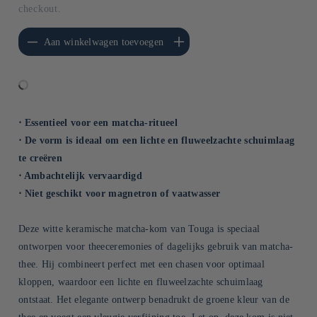
checkout.
erlagen voor Default
Aantal verhogen voor Default
Aan winkelwagen toevoegen
Title
Title
⋅ Essentieel voor een matcha-ritueel
⋅ De vorm is ideaal om een lichte en fluweelzachte schuimlaag
te creëren
⋅ Ambachtelijk vervaardigd
⋅ Niet geschikt voor magnetron of vaatwasser
Deze witte keramische matcha-kom van Touga is speciaal
ontworpen voor theeceremonies of dagelijks gebruik van matcha-
thee. Hij combineert perfect met een chasen voor optimaal
kloppen, waardoor een lichte en fluweelzachte schuimlaag
ontstaat. Het elegante ontwerp benadrukt de groene kleur van de