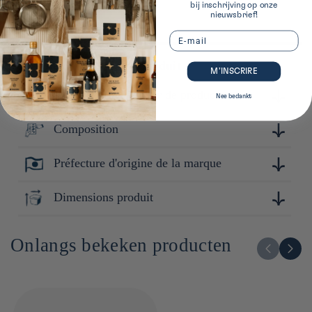
bij inschrijving op onze
nieuwsbrief!
Email
Plus de détails sur ce produit
M’INSCRIRE
Meer informatie over de producent
Nee bedankt
Composition
Touga est une marque réputée pour sa maîtrise de la
céramique. Avec une attention particulière portée à la
simplicité et à la qualité, Touga conçoit des produits durables
Préfecture d'origine de la marque
Céramique
et pratiques, adaptés à un usage quotidien tout en apportant
une touche de raffinement.
Toyama
Dimensions produit
6cm x 13cm x 13cm
Onlangs bekeken producten