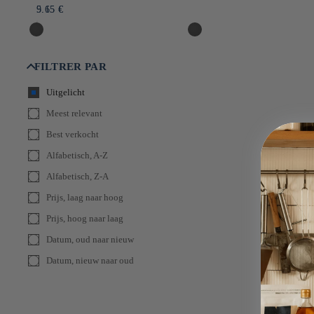
5.65 €
9.15 €
FILTRER PAR
Uitgelicht
Meest relevant
Best verkocht
Alfabetisch, A-Z
Alfabetisch, Z-A
Prijs, laag naar hoog
Prijs, hoog naar laag
Datum, oud naar nieuw
Datum, nieuw naar oud