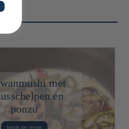
wanmushi met
usschelpen en
ponzu
bekijk het recept