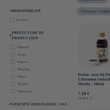
:
DISPONIBILITÉ
Filtrer par
:
Uitgeli
En stock
PRÉFECTURE DE
PRODUCTION
Fukuoka
Hyogo
Kagawa
Okayama
Ponzu -saus bij Y
Tokyo
Citrumum Sudachi
Morita ⋅ 340ml
Toyama
Wakayama
Normale
7.10 €
prijs
EENHEIDSPRIJS
PER
20.88 €
/
L
CERTIFIÉ BIOLOGIQUE / JAS