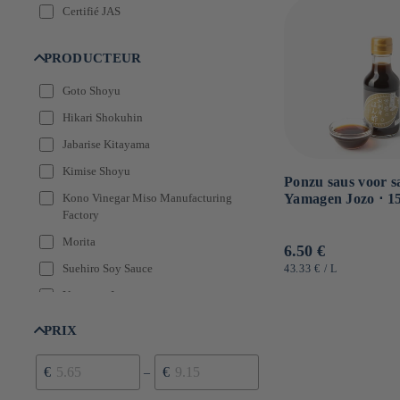
Certifié JAS
PRODUCTEUR
Goto Shoyu
Hikari Shokuhin
Jabarise Kitayama
Kimise Shoyu
Ponzu saus voor s
Yamagen Jozo ⋅ 1
Kono Vinegar Miso Manufacturing
Factory
Morita
Normale
6.50 €
prijs
EENHEIDSPRIJS
PER
Suehiro Soy Sauce
43.33 €
/
L
Yamagen Jozo
PRIX
€
€
–