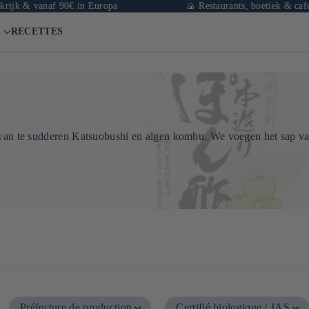
& vanaf 90€ in Europa
🍙 Restaurants, boetiek & café in Par
S
RECETTES
 van te sudderen
Katsuobushi
en algen
kombu
. We voegen het sap va
Préfecture de production
Certifié biologique / JAS