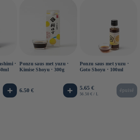
ashimi ⋅
Ponzu saus met yuzu ⋅
Ponzu saus met yuzu ⋅
50ml
Kimise Shoyu ⋅ 300g
Goto Shoyu ⋅ 100ml
Normale
5.65 €
Normale
6.50 €
épuisé
prijs
EENHEIDSPRIJS
PER
56.50 €
/
L
prijs