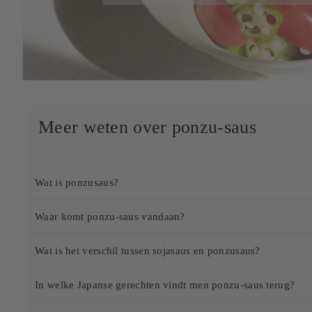
Meer weten over ponzu-saus
Wat is ponzusaus?
Japanse ponzu-saus is een smaakmaker op basis van
sojasaus
, citru
Waar komt ponzu-saus vandaan?
Gebruikt in de Japanse keuken, wordt het geserveerd bij vlees, vi
De ponzu-saus vindt zijn oorsprong in de Japanse keuken, maar de 
Wat is het verschil tussen sojasaus en ponzusaus?
Het woord "ponzu" komt van het Nederlandse
"pons"
, dat vroege
Soysauce
: Gemaakt van gefermenteerde sojabonen, tarwe, water en
achtervoegsel
"-zu" (酢)
betekent "azijn" in het Japans, wat de zu
In welke Japanse gerechten vindt men ponzu-saus terug?
Ponzusaus
: Een mengsel van sojasaus en citrusvruchtensap (vaak yu
Oorspronkelijk was ponzu gewoon een mengsel van citrusvruchtensa
Shabu-shabu
: Wordt gebruikt als dipsaus voor het onderdompelen