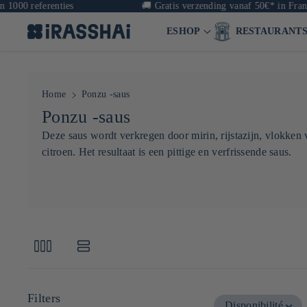
referenties
🚚
Gratis verzending vanaf 50€* in Frankrijk 
ESHOP
RESTAURANT
Home
Ponzu -saus
C
Ponzu -saus
o
Deze saus wordt verkregen door mirin, rijstazijn, vlokken
citroen. Het resultaat is een pittige en verfrissende saus.
l
l
e
c
t
i
e
Filters
Disponibilité