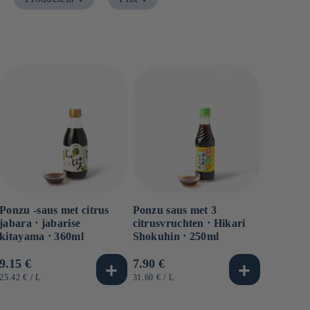
Ponzu -saus met citrus
Ponzu saus met 3
jabara ⋅ jabarise
citrusvruchten ⋅ Hikari
kitayama ⋅ 360ml
Shokuhin ⋅ 250ml
Normale
9.15 €
Normale
7.90 €
prijs
prijs
EENHEIDSPRIJS
PER
EENHEIDSPRIJS
PER
25.42 €
/
L
31.60 €
/
L