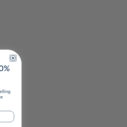
10%
lling
ze