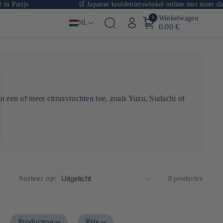
ijs
🛒 Japanse kruidenierswinkel online met meer dan 1000 
0
Winkelwagen
NL
0.00 €
n een of meer citrusvruchten toe, zoals Yuzu,
Sudachi
of
Sorteer op:
8 producten
Producteur
Prix