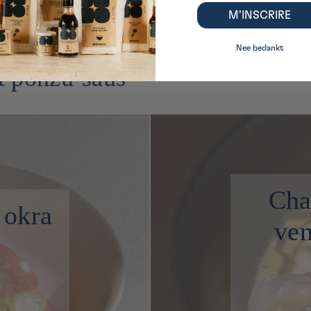
M’INSCRIRE
Nee bedankt
t ponzu-saus
Cha
 okra
ven