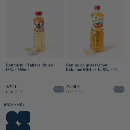
UNITAIRE
UNITAIRE
Honmirin ⋅ Takara Shuzo ⋅
Hon mirin gros format ⋅
13% ⋅ 500ml
Kokonoe Mirin ⋅ 14.5% ⋅ 1L
Prix
9.70 €
Prix
21.00 €
épuisé
épuisé
habituel
habituel
PRIX
PAR
PRIX
PAR
19.40 €
/
L
21.00 €
/
L
UNITAIRE
UNITAIRE
iRASSHAi