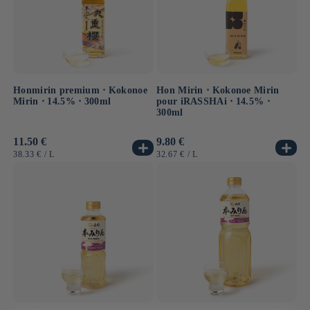
Honmirin premium ⋅ Kokonoe
Hon Mirin ⋅ Kokonoe Mirin
Mirin ⋅ 14.5% ⋅ 300ml
pour iRASSHAi ⋅ 14.5% ⋅
300ml
Prix
11.50 €
Prix
9.80 €
habituel
habituel
PRIX
PAR
PRIX
PAR
38.33 €
/
L
32.67 €
/
L
UNITAIRE
UNITAIRE