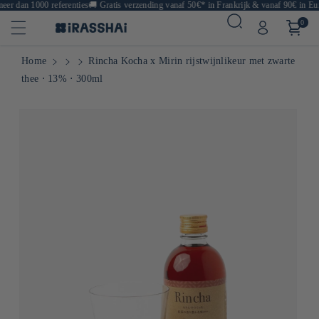
er dan 1000 referenties
🚚
Gratis verzending vanaf 50€* in Frankrijk & vanaf 90€ in Eur
0
Home
Rincha Kocha x Mirin rijstwijnlikeur met zwarte
thee ⋅ 13% ⋅ 300ml