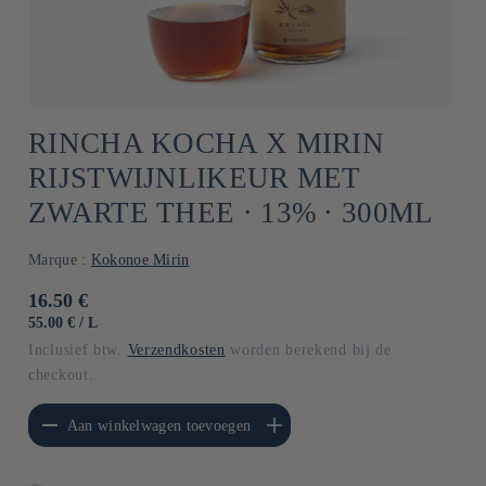
RINCHA KOCHA X MIRIN
RIJSTWIJNLIKEUR MET
ZWARTE THEE ⋅ 13% ⋅ 300ML
Marque :
Kokonoe Mirin
Normale
16.50 €
prijs
EENHEIDSPRIJS
PER
55.00 €
/
L
Inclusief btw.
Verzendkosten
worden berekend bij de
checkout.
erlagen voor Default
Aantal verhogen voor Default
Aan winkelwagen toevoegen
Title
Title