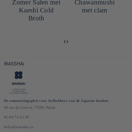
t
Zomer Salen met
Chawanmushi
Kaeshi Cold
met clam
Broth
‹
›
iRASSHAi
De ontmoetingsplek voor liefhebbers van de Japanse keuken
40 rue du Louvre, 75001 Parijs
01 84 74 35 30
hello@irasshai.co