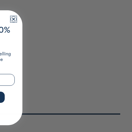
10%
lling
ze