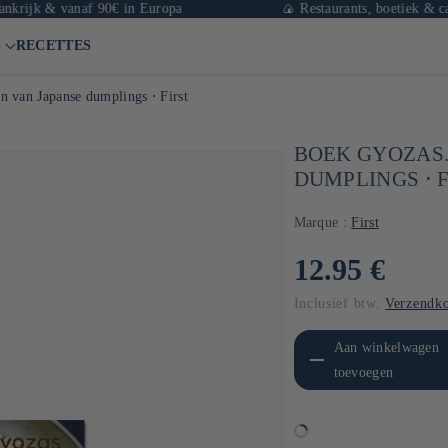
k & vanaf 90€ in Europa
🍙 Restaurants, boetiek & café in P
S
RECETTES
n van Japanse dumplings ⋅ First
BOEK GYOZAS.
DUMPLINGS ⋅ 
Marque :
First
Normale
12.95 €
prijs
Inclusief btw.
Verzendko
Aantal verlagen voor Default
Aanta
Aan winkelwagen
Title
toevoegen