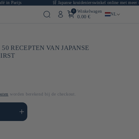
arijs
🛒 Japanse kruidenierswinkel online met meer dan 100
0
Winkelwagen
NL
0.00 €
 50 RECEPTEN VAN JAPANSE
FIRST
sten
worden berekend bij de checkout.
l verhogen voor Default
Title