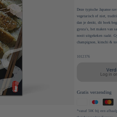
Deze typische Japanse ravi
vegetarisch of niet, tradi
dan je denkt, dit boek be
gyoza’s, het maken van sa
nooit uitgekeken raakt. G
champignon, kimchi & tofu
SKU:
1012376
Verdi
Log in o
Gratis verzending
Betaalmethoden
*vanaf 50€ bij een afhaal