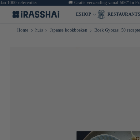
0 referenties
🚚
Gratis verzending vanaf 50€* in Frankrij
ESHOP
RESTAURANT
Home
huis
Japanse kookboeken
Boek Gyozas. 50 recepte