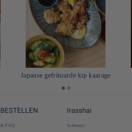
Japanse Martinez -cocktail
 BESTELLEN
Irasshai
e & FAQ
Schema's