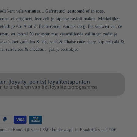
oli kent vele variaties... Gefrituurd, gestoomd of in soep,
tioneel of origineel, leer zelf je Japanse ravioli maken. Makkelijker
geleidt je van A tot Z: het bereiden van het deeg, het vouwen van de
uzen, en vooral 50 recepten met verschillende vullingen zodat je
yoza’s met garnalen & kip, eend & Thaise rode curry, kip teriyaki &
, rundvlees & cheddar... pak je eetstokjes!
en {loyalty_points} loyaliteitspunten
m te profiteren van het loyaliteitsprogramma
punt in Frankrijk vanaf 85€ thuisbezorgd in Frankrijk vanaf 90€