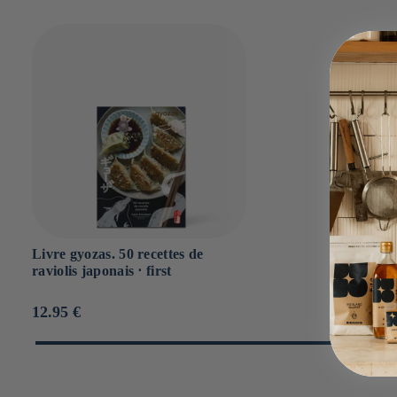
Livre gyozas. 50 recettes de
raviolis japonais ⋅ first
Prix
12.95 €
habituel