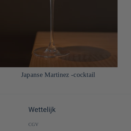
Japanse aubergine NASU Dengaku
Wettelijk
CGV