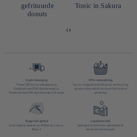
gefrituurde
Tonic in Sakura
donuts
‹
›
Gratis bezorging
10% vermindering
*vanaf 50€ bij een afhaalpunt in
*op uw volgende bestelling bij inschrijving
Frankrijkvanaf 85€ thuisbezorgd in
op onze nieuwsbrief (exclusief exclusieve
Frankrijkvanaf 90€ thuisbezorgd in Europa
artikelen)
Toegewijd gebied
Loyaliteitsclub
In de Japanse keuken op 40 Rue du Louvre,
aankopen en beloonde opdrachten &
Parijs 1
exclusieve beloningen