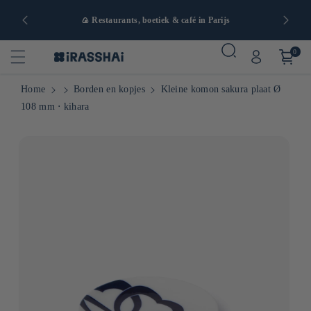
naf 90€ in
🍙 Restaurants, boetiek & café in Parijs
0
Home
Borden en kopjes
Kleine komon sakura plaat Ø
108 mm ⋅ kihara