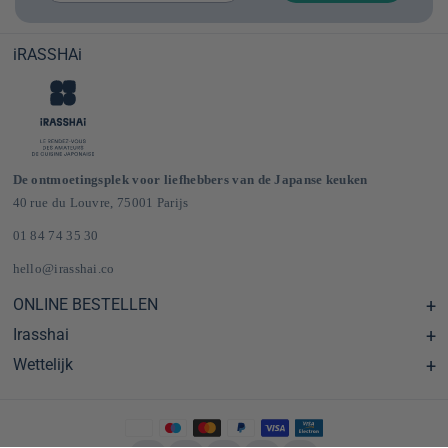
iRASSHAi
De ontmoetingsplek voor liefhebbers van de Japanse keuken
40 rue du Louvre, 75001 Parijs
01 84 74 35 30
hello@irasshai.co
ONLINE BESTELLEN
Irasshai
Centre d'aide & FAQ
Livraison et frais de port en France & Europe
Wettelijk
Schema's
Épicerie japonaise en ligne
Le concept iRASSHAi
CGV
Het loyaliteitsprogramma
Wettelijke kennisgeving
Privatisering
Privacybeleid