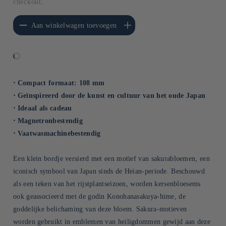
checkout.
erlagen voor Default
Aantal verhogen voor Default
Aan winkelwagen toevoegen
Title
Title
⋅ Compact formaat: 108 mm
⋅ Geïnspireerd door de kunst en cultuur van het oude Japan
⋅ Ideaal als cadeau
⋅ Magnetronbestendig
⋅ Vaatwasmachinebestendig
Een klein bordje versierd met een motief van sakurabloemen, een
iconisch symbool van Japan sinds de Heian-periode. Beschouwd
als een teken van het rijstplantseizoen, worden kersenbloesems
ook geassocieerd met de godin Konohanasakuya-hime, de
goddelijke belichaming van deze bloem. Sakura-motieven
worden gebruikt in emblemen van heiligdommen gewijd aan deze