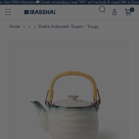
 dan 1000 referenties
🚚
Gratis verzending vanaf 50€* in Frankrijk & vanaf 90€ in Europ
0
Home
Dobin Aokasumi Teapot ⋅ Touga