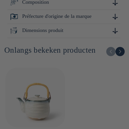
Composition
Touga est une marque réputée pour sa maîtrise de la
céramique. Avec une attention particulière portée à la
simplicité et à la qualité, Touga conçoit des produits durables
Préfecture d'origine de la marque
Céramique
et pratiques, adaptés à un usage quotidien tout en apportant
une touche de raffinement.
Ibaraki
Dimensions produit
11cm x 16cm x 16cm
Onlangs bekeken producten