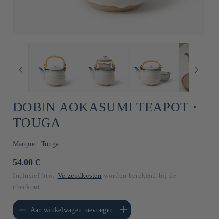
DOBIN AOKASUMI TEAPOT ⋅
TOUGA
Marque :
Touga
Normale
54.00 €
prijs
Inclusief btw.
Verzendkosten
worden berekend bij de
checkout.
erlagen voor Default
Aantal verhogen voor Default
Aan winkelwagen toevoegen
Title
Title