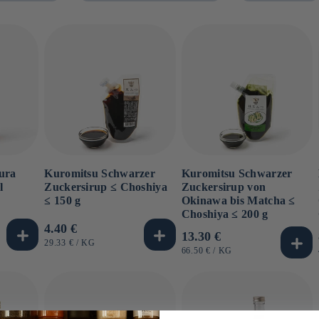
ura
Kuromitsu Schwarzer
Kuromitsu Schwarzer
l
Zuckersirup ≤ Choshiya
Zuckersirup von
≤ 150 g
Okinawa bis Matcha ≤
Choshiya ≤ 200 g
Normaler
4.40 €
Normaler
13.30 €
Preis
GRUNDPREIS
PRO
29.33 €
/
KG
Preis
GRUNDPREIS
PRO
66.50 €
/
KG