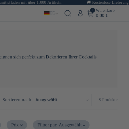
elladen mit über 1.000 Artikeln
🚚
Kostenlose Lieferung ab 
0
Warenkorb
DE
0.00 €
eignen sich perfekt zum Dekorieren Ihrer Cocktails,
Sortieren nach:
8 Produkte
Prix
Filtrer par
:
Ausgewählt