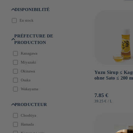
:
DISPONIBILITÉ
En stock
PRÉFECTURE DE
PRODUCTION
Kanagawa
Miyazaki
Okinawa
Yuzu Sirup ≤ Kag
ohne Sato ≤ 200 m
Osaka
Wakayama
Normaler
7.85 €
Preis
GRUNDPREIS
PRO
39.25 €
/
L
PRODUCTEUR
Choshiya
Hamada