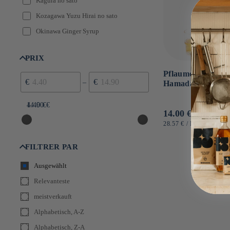
Kagura no sato
Kozagawa Yuzu Hirai no sato
Okinawa Ginger Syrup
PRIX
Pflaumensirup Um
€
€
–
Hamada ≤ 490 ml
4.40 €
14.90 €
Normaler
14.00 €
Preis
GRUNDPREIS
PRO
28.57 €
/
L
FILTRER PAR
Ausgewählt
Relevanteste
meistverkauft
Alphabetisch, A-Z
Alphabetisch, Z-A