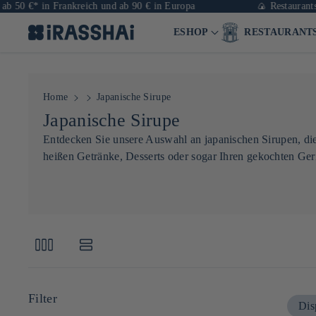
50 €* in Frankreich und ab 90 € in Europa
🍙 Restaurants, G
ESHOP
RESTAURANT
Home
Japanische Sirupe
K
Japanische Sirupe
a
Entdecken Sie unsere Auswahl an japanischen Sirupen, die 
heißen Getränke, Desserts oder sogar Ihren gekochten Ger
t
e
g
o
r
i
e
Filter
Dis