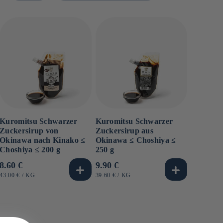
Kuromitsu Schwarzer
Kuromitsu Schwarzer
Zuckersirup von
Zuckersirup aus
Okinawa nach Kinako ≤
Okinawa ≤ Choshiya ≤
Choshiya ≤ 200 g
250 g
Normaler
8.60 €
Normaler
9.90 €
Preis
Preis
GRUNDPREIS
PRO
GRUNDPREIS
PRO
43.00 €
/
KG
39.60 €
/
KG