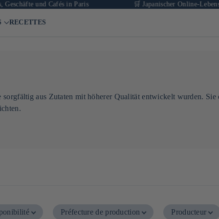
eschäfte und Cafés in Paris
🛒 Japanischer Online-Lebensmitt
S
RECETTES
sorgfältig aus Zutaten mit höherer Qualität entwickelt wurden. Sie 
ichten.
ponibilité
Préfecture de production
Producteur