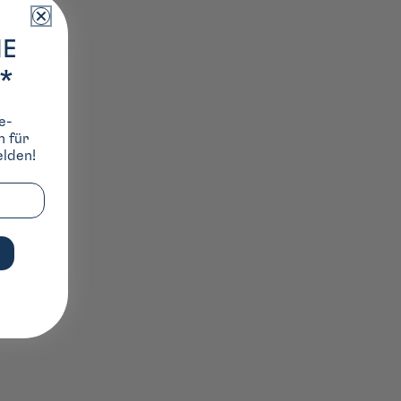
IE
*
e-
h für
lden!