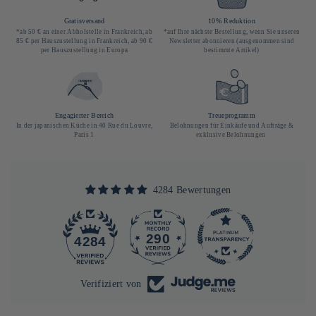
Gratisversand
10% Reduktion
*ab 50 € an einer Abholstelle in Frankreich, ab
*auf Ihre nächste Bestellung, wenn Sie unseren
85 € per Hauszustellung in Frankreich, ab 90 €
Newsletter abonnieren (ausgenommen sind
per Hauszustellung in Europa
bestimmte Artikel)
Engagierter Bereich
Treueprogramm
In der japanischen Küche in 40 Rue du Louvre,
Belohnungen für Einkäufe und Aufträge &
Paris 1
exklusive Belohnungen
4284 Bewertungen
290
4284
Verifiziert von