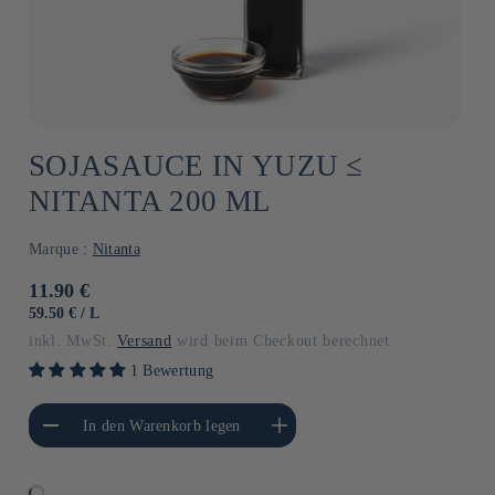
SOJASAUCE IN YUZU ≤
NITANTA 200 ML
Marque :
Nitanta
Normaler
11.90 €
Preis
GRUNDPREIS
PRO
59.50 €
/
L
inkl. MwSt.
Versand
wird beim Checkout berechnet
1 Bewertung
gere die Menge für
Erhöhe die Menge für Default
In den Warenkorb legen
Default Title
Title