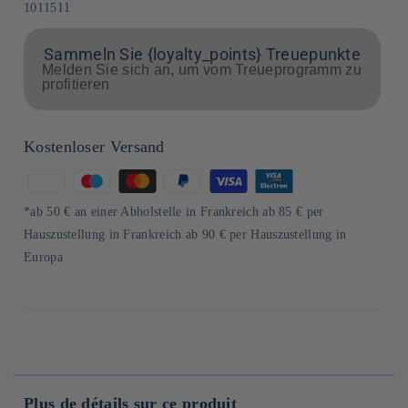
SKU:
1011511
Sammeln Sie {loyalty_points} Treuepunkte
Melden Sie sich an, um vom Treueprogramm zu
profitieren
Kostenloser Versand
Zahlungsmethoden
*ab 50 € an einer Abholstelle in Frankreich ab 85 € per
Hauszustellung in Frankreich ab 90 € per Hauszustellung in
Europa
Plus de détails sur ce produit