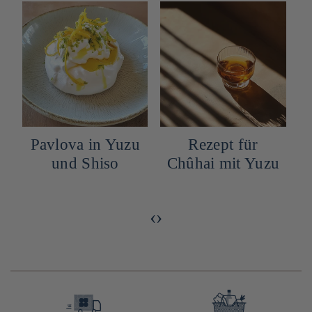
n
Pavlova in Yuzu
Rezept für
und Shiso
Chûhai mit Yuzu
‹
›