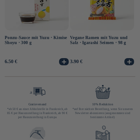
Ponzu-Sauce mit Yuzu ⋅ Kimise
Vegane Ramen mit Yuzu und
Ve
Shoyu ⋅ 300 g
Salz ⋅ Igarashi Seimen ⋅ 98 g
Hi
10
Normaler
6.50 €
Normaler
3.90 €
No
3.
Preis
Preis
Pr
Gratisversand
10% Reduktion
*ab 50 € an einer Abholstelle in Frankreich, ab
*auf Ihre nächste Bestellung, wenn Sie unseren
85 € per Hauszustellung in Frankreich, ab 90 €
Newsletter abonnieren (ausgenommen sind
per Hauszustellung in Europa
bestimmte Artikel)