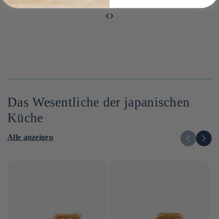
‹
›
Das Wesentliche der japanischen
Küche
Alle anzeigen