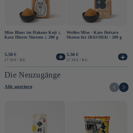
Miso Blanc im Hakone Koji ≤
Au
Weißes Miso ⋅ Kato Heitaro
Kato Hitoro Shotten ≤ 200 g
So
Shoten für iRASSHAi ⋅ 200 g
Sh
Normaler
5.50 €
No
6.
Normaler
5.50 €
Preis
Pr
Preis
GRUNDPREIS
PRO
G
GRUNDPREIS
PRO
27.50 €
/
KG
12
27.50 €
/
KG
Die Neuzugänge
Alle anzeigen