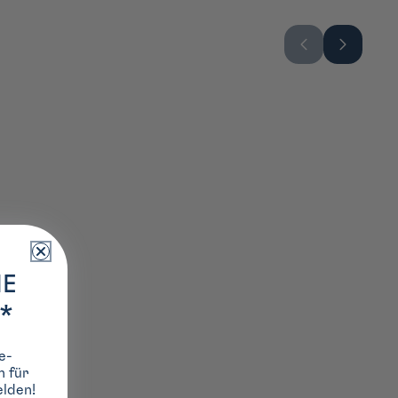
IE
*
e-
h für
lden!