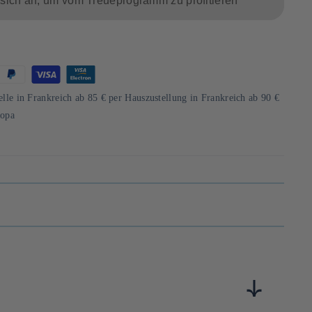
sich an, um vom Treueprogramm zu profitieren
d
elle in Frankreich ab 85 € per Hauszustellung in Frankreich ab 90 €
ropa