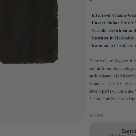
⋅ Intensiver Umami-Ge
⋅ Unverzichtbar für die
⋅ Verleiht Gerichten un
⋅ Geerntet in Hokkaido
⋅ Kann auch in Salaten 
Diese essbare Alge wird 
sie für ihren reichhalti
auch bekannt als Makombu
Grundbrühe, die in viele
zudem perfekt, um einer V
Salate, eine Note von Um
SKU:
1000346
Samme