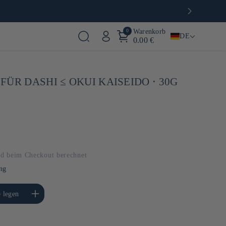
0
Warenkorb
DE
0.00 €
ÜR DASHI ≤ OKUI KAISEIDO ⋅ 30G
d beim Checkout berechnet
ng
e die Menge für Default
 legen
Title