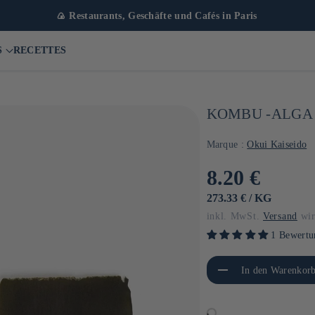
🍙 Restaurants, Geschäfte und Cafés in Paris
S
RECETTES
KOMBU -ALGA F
Marque :
Okui Kaiseido
Normaler
8.20 €
Preis
GRUNDPREIS
PRO
273.33 €
/
KG
inkl. MwSt.
Versand
wir
1 Bewertu
Verringere die Menge für
Erhöh
In den Warenkorb
Default Title