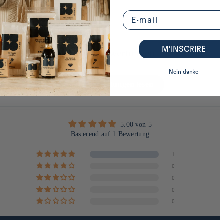
Email
M’INSCRIRE
Kundenbewertungen
Nein danke
Mehr Bewertungen lesen
5.00 von 5
Basierend auf 1 Bewertung
1
0
0
0
0