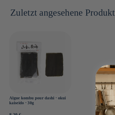
3cm x 13cm x 23cm
Dont sucres : g
Zuletzt angesehene Produk
Sel : 1.9g
Algue kombu pour dashi ⋅ okui
kaiseido ⋅ 30g
Prix
8.20 €