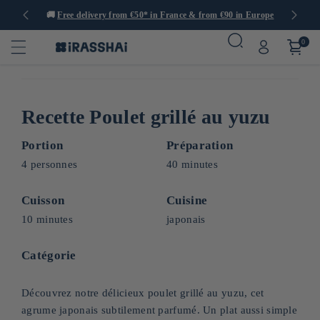
tems
🚚
Free delivery from €50* in France & from €90 in Europe
0
Recette Poulet grillé au yuzu
Portion
Préparation
4 personnes
40 minutes
Cuisson
Cuisine
10 minutes
japonais
Catégorie
Découvrez notre délicieux poulet grillé au yuzu, cet
agrume japonais subtilement parfumé. Un plat aussi simple