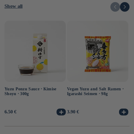
Show all
Yuzu Ponzu Sauce ⋅ Kimise
Vegan Yuzu and Salt Ramen ⋅
Ve
Shoyu ⋅ 300g
Igarashi Seimen ⋅ 98g
⋅ 
Usual
6.50 €
Usual
3.90 €
Us
3.
price
price
pr