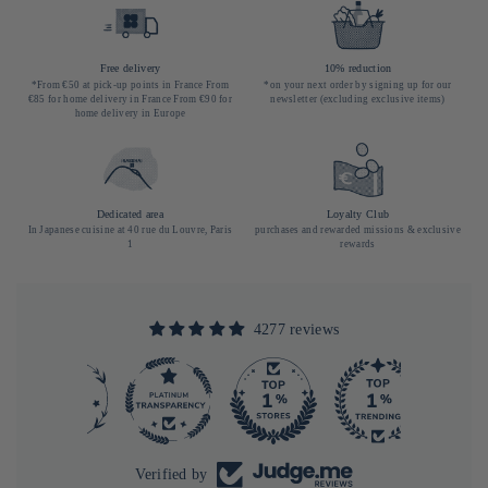
Free delivery
10% reduction
*From €50 at pick-up points in France From
*on your next order by signing up for our
€85 for home delivery in France From €90 for
newsletter (excluding exclusive items)
home delivery in Europe
Dedicated area
Loyalty Club
In Japanese cuisine at 40 rue du Louvre, Paris
purchases and rewarded missions & exclusive
1
rewards
4277 reviews
290
4277
Verified by