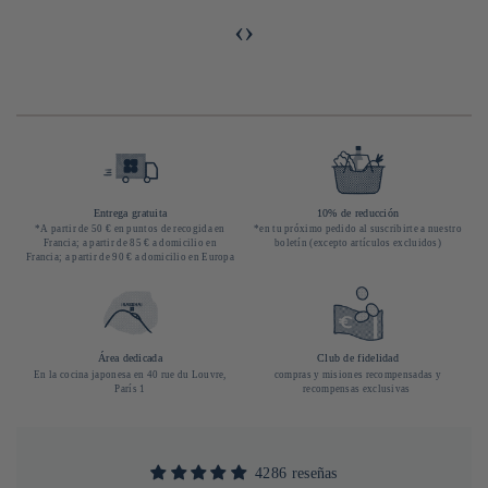
‹
›
Entrega gratuita
10% de reducción
*A partir de 50 € en puntos de recogida en
*en tu próximo pedido al suscribirte a nuestro
Francia; a partir de 85 € a domicilio en
boletín (excepto artículos excluidos)
Francia; a partir de 90 € a domicilio en Europa
Área dedicada
Club de fidelidad
En la cocina japonesa en 40 rue du Louvre,
compras y misiones recompensadas y
París 1
recompensas exclusivas
4286 reseñas