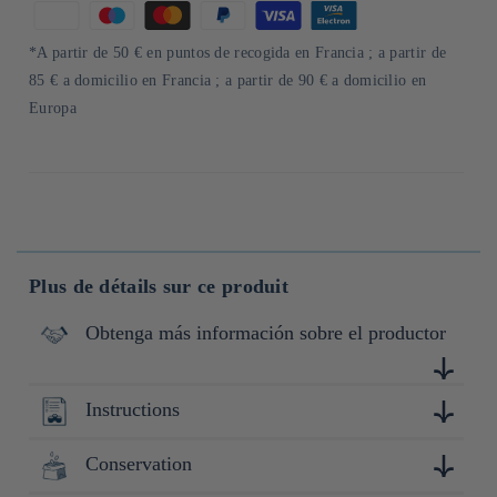
Formas
de
*A partir de 50 € en puntos de recogida en Francia ; a partir de
pago
85 € a domicilio en Francia ; a partir de 90 € a domicilio en
Europa
Plus de détails sur ce produit
Obtenga más información sobre el productor
Instructions
Découvrez la collection Yamabuki Miso, une sélection de
miso japonais authentiques idéals pour enrichir vos soupes,
sauces, marinades et bouillons. Choisissez parmi des variétés
Conservation
Que ce soit en marinade, en sauce ou en bouillon, cet
de miso blanc sucré, miso enrichi en koji ou miso brun riche
assortiment vous invite à explorer toutes les possibilités
en umami.