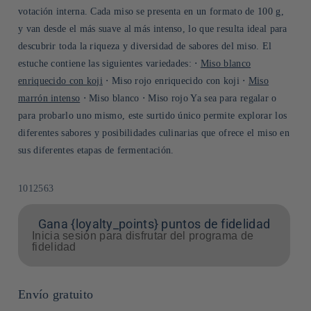
votación interna. Cada miso se presenta en un formato de 100 g,
y van desde el más suave al más intenso, lo que resulta ideal para
descubrir toda la riqueza y diversidad de sabores del miso. El
estuche contiene las siguientes variedades: ⋅
Miso blanco
enriquecido con koji
⋅ Miso rojo enriquecido con koji ⋅
Miso
marrón intenso
⋅ Miso blanco ⋅ Miso rojo Ya sea para regalar o
para probarlo uno mismo, este surtido único permite explorar los
diferentes sabores y posibilidades culinarias que ofrece el miso en
sus diferentes etapas de fermentación.
SKU:
1012563
Gana {loyalty_points} puntos de fidelidad
Inicia sesión para disfrutar del programa de
fidelidad
Envío gratuito