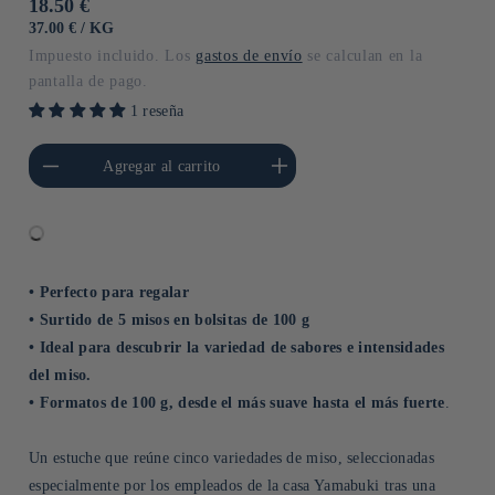
Precio
18.50 €
habitual
PRECIO
POR
37.00 €
/
KG
UNITARIO
Impuesto incluido. Los
gastos de envío
se calculan en la
pantalla de pago.
1 reseña
cantidad para Default
Aumentar cantidad para Default
Agregar al carrito
Title
Title
• Perfecto para regalar
• Surtido de 5 misos en bolsitas de 100 g
• Ideal para descubrir la variedad de sabores e intensidades
del miso.
• Formatos de 100 g, desde el más suave hasta el más fuerte
.
Un estuche que reúne cinco variedades de miso, seleccionadas
especialmente por los empleados de la casa Yamabuki tras una