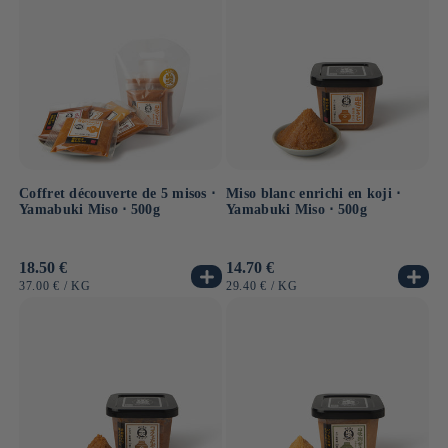
Coffret découverte de 5 misos ⋅
Miso blanc enrichi en koji ⋅
Yamabuki Miso ⋅ 500g
Yamabuki Miso ⋅ 500g
Prix
18.50 €
Prix
14.70 €
habituel
habituel
PRIX
PAR
PRIX
PAR
37.00 €
/
KG
29.40 €
/
KG
UNITAIRE
UNITAIRE