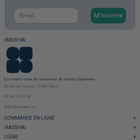
Email
M'inscrire
iRASSHAi
Le rendez-vous des amateurs de cuisine japonaise
40 rue du Louvre, 75001 Paris
01 84 74 35 30
hello@irasshai.co
COMMANDE EN LIGNE
iRASSHAi
Centre d'aide & FAQ
Livraison et frais de port en France & Europe
LÉGAL
Les horaires du 40 rue du Louvre, Paris