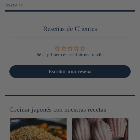
habituel
PRIX
PAR
29.17 €
/
L
UNITAIRE
Reseñas de Clientes
Sé el primero en escribir una reseña
Escribir una reseña
Cocinar japonés con nuestras recetas