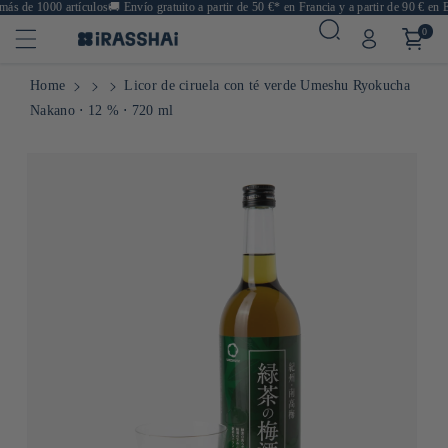
s de 1000 artículos
🚚
Envío gratuito a partir de 50 €* en Francia y a partir de 90 € en Eu
0
Home
Licor de ciruela con té verde Umeshu Ryokucha
Nakano ⋅ 12 % ⋅ 720 ml