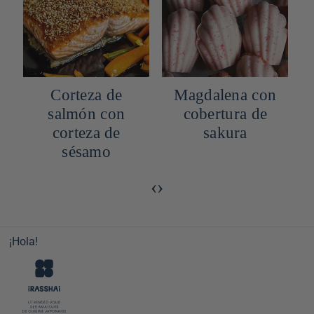
Magdalena con
Brownie de
cobertura de
chocolate blanco
sakura
y matcha
‹
›
¡Hola!