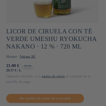
LICOR DE CIRUELA CON TÉ
VERDE UMESHU RYOKUCHA
NAKANO ⋅ 12 % ⋅ 720 ML
Marque :
Nakano BC
Precio
21.00 €
Agotado
habitual
PRECIO
POR
29.17 €
/
L
UNITARIO
Impuesto incluido. Los
gastos de envío
se calculan en la
pantalla de pago.
Me notifier du retour de ce produit