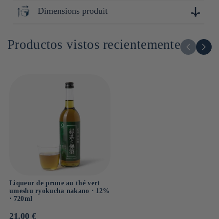
production de fruits fermentés et de liqueurs à base de prune.
carthame
Wakayama
Dimensions produit
30cm x 7cm x 7cm
Productos vistos recientemente
Liqueur de prune au thé vert
umeshu ryokucha nakano ⋅ 12%
⋅ 720ml
Prix
21.00 €