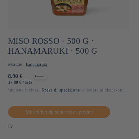
MISO ROSSO - 500 G ⋅
HANAMARUKI ⋅ 500 G
Marque :
hanamaruki
Prezzo
8.90 €
Esaurito
di
PREZZO
PER
17.80 €
/
KG
UNITARIO
listino
Imposte incluse.
Spese di spedizione
calcolate al check-out.
Me notifier du retour de ce produit