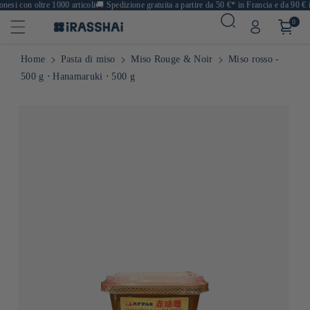
esi con oltre 1000 articoli
🚚
Spedizione gratuita a partire da 50 €* in Francia e da 90 € i
0
Home
Pasta di miso
Miso Rouge & Noir
Miso rosso -
500 g ⋅ Hanamaruki ⋅ 500 g