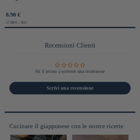
Prix
8.90 €
habituel
PRIX
PAR
17.80 €
/
KG
UNITAIRE
Recensioni Clienti
Sii il primo a scrivere una recensione
Scrivi una recensione
Cucinare il giapponese con le nostre ricette